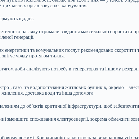
 У цих місцях організовується харчування.
формують щодня.
ргетичного нагляду отримали завдання максимально спростити п
леної генерації.
рах енергетики та комунальних послуг рекомендовано скоротити 
звітує уряду протягом тижня.
тягом доби аналізують потребу в генераторах та іншому резервно
лектро-, газо- та водопостачання житлових будинків, окремо – з
а живлення, доставка води та інша допомога.
паленням до об’єктів критичної інфраструктури, щоб забезпечити
нні зменшити споживання електроенергії, зокрема обмежити зовні
обовому режимі. Координацію та контроль за виконанням усіх з