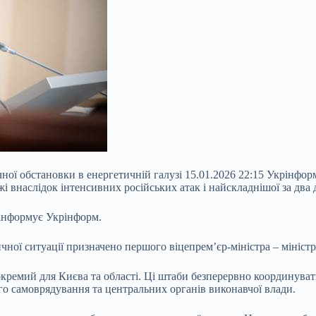
ї обстановки в енергетичній галузі 15.01.2026 22:15 Укрінформ
ежі внаслідок інтенсивних російських атак і найскладнішої за два 
 інформує Укрінформ.
тичної ситуації призначено першого
віцепрем’єр-міністра – мініс
окремий для Києва та області. Ці штаби безперервно координува
го самоврядування та центральних органів виконавчої влади.