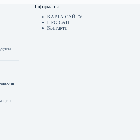
Інформація
КАРТА САЙТУ
ПРО САЙТ
Контакти
рджують
лядаючи
рмацією