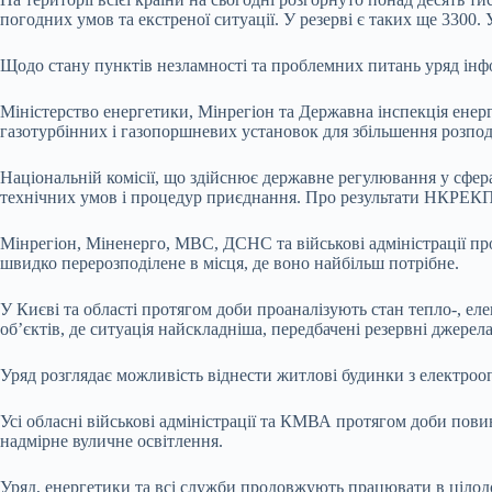
погодних умов та екстреної ситуації. У резерві є таких ще 3300.
Щодо стану пунктів незламності та проблемних питань уряд ін
Міністерство енергетики, Мінрегіон та Державна інспекція ене
газотурбінних і газопоршневих установок для збільшення розподі
Національній комісії, що здійснює державне регулювання у сфе
технічних умов і процедур приєднання. Про результати НКРЕКП 
Мінрегіон, Міненерго, МВС, ДСНС та військові адміністрації про
швидко перерозподілене в місця, де воно найбільш потрібне.
У Києві та області протягом доби проаналізують стан тепло-, е
об’єктів, де ситуація найскладніша, передбачені резервні джерел
Уряд розглядає можливість віднести житлові будинки з електроо
Усі обласні військові адміністрації та КМВА протягом доби пови
надмірне вуличне освітлення.
Уряд, енергетики та всі служби продовжують працювати в цілод