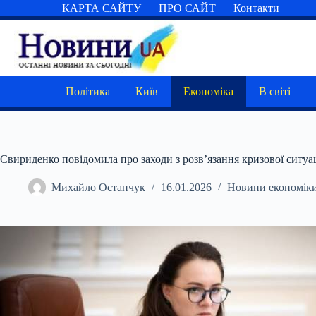
Перейти
КАРТА САЙТУ
ПРО САЙТ
Контакти
до
вмісту
Політика
Київ
Економіка
В світі
Свириденко повідомила про заходи з розв’язання кризової ситуац
Михайло Остапчук
16.01.2026
Новини економік