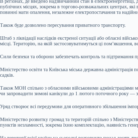
В регіонах, де введено надзвичайний стан в електроенергетиці, 
публічних місцях, зокрема в торгово-розважальних центрах, які в
повинні мати опалення, незалежне електропостачання та надійни
Також буде дозволено пересування приватного транспорту.
Штаб з ліквідації наслідків екстреної ситуації або обласні війс
місці. Територію, на якій застосовуватимуться ці пом’якшення, в
Сили безпеки та оборони забезпечать контроль та підтримання п
Міністерство освіти та Київська міська державна адміністрація 
садків.
Також МОН спільно з обласними військовими адміністраціями ма
чи запровадити зимові канікули до 1 лютого поточного року — зал
Уряд створює всі передумови для оперативного збільшення імпор
Міністерство розвитку громад та територій спільно з Міністер
пунктів незламності, зокрема їхню комплектацію, наявність генера
На території всієї країни на сьогодні розгорнуто понад десять 