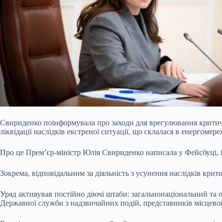
Свириденко поінформувала про заходи для врегулювання критично
ліквідації наслідків екстреної ситуації, що склалася в енергомер
Про це Прем’єр-міністр Юлія Свириденко написала у Фейсбуці,
Зокрема, відповідальним за діяльність з усунення наслідків кри
Уряд активував постійно діючі штаби: загальнонаціональний та 
Державної служби з надзвичайних подій, представників місцево