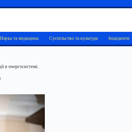
Наука та медицина
Суспільство та культура
Інциденти
ії в енергосистемі.
и