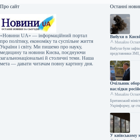
Про сайт
Останні нови
«Новини UA» — інформаційний портал
Вибухи в Києві
про політику, економіку та суспільне життя
Михайло Остап
України і світу. Ми пишемо про науку,
Вибухи були зафік
медицину та новини Києва, поєднуючи
представники ЗМІ
загальнонаціональні й столичні теми. Наша
мета — давати читачам повну картину дня.
Очільник обор
наслідки росій
Михайло Остап
Британський мініст
Укрінформу, це с
У київському 