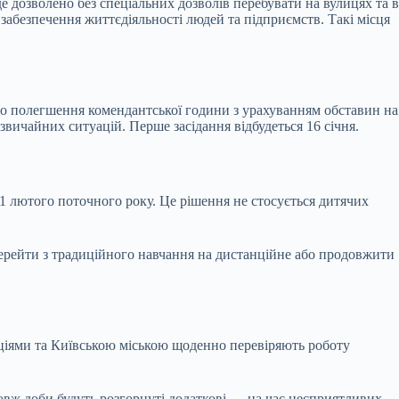
 дозволено без спеціальних дозволів перебувати на вулицях та в
 забезпечення життєдіяльності людей та підприємств. Такі місця
щодо полегшення комендантської години з урахуванням обставин на
дзвичайних ситуацій. Перше засідання відбудеться 16 січня.
 1 лютого поточного року. Це рішення не стосується дитячих
ерейти з традиційного навчання на дистанційне або продовжити
аціями та Київською міською щоденно перевіряють роботу
одовж доби будуть розгорнуті додаткові — на час несприятливих