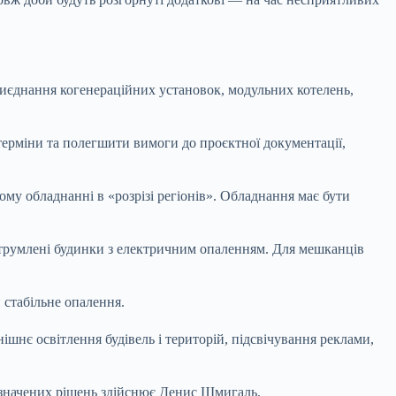
риєднання когенераційних установок, модульних котелень,
терміни та полегшити вимоги до проєктної документації,
му обладнанні в «розрізі регіонів». Обладнання має бути
неструмлені будинки з електричним опаленням. Для мешканців
 стабільне опалення.
шнє освітлення будівель і територій, підсвічування реклами,
азначених рішень здійснює Денис Шмигаль.