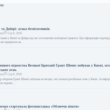
ни
 та Дніпрі: атака безпілотників
чук
Сер 8, 2026
совані у Києві та Дніпрі під час оголошення повітряної тривоги. Цю інформацію підтве
, які працюють на…
онного відомства Великої Британії Грант Шеппс побував у Києві, ог
ських атак.
чук
Сер 8, 2026
р оборони Грант Шаппс побував на місцях, які зазнали російських атак у Києві. За інфо
тало відомо…
метро стартувала фотовиставка «Обличчя піхоти»