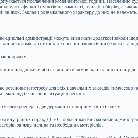
допускається послаблення комендантської години. Населенню буде
иконують функції пунктів незламності, пунктів обігріву, а також
й зв’язок. Заклади розважального характеру до них не належать.
ьково-цивільні адміністрації можуть визначати додаткові заходи 
становить комісія з питань техногенно-екологічної безпеки та на
равопорядку.
повинні продовжити або встановити зимові канікули в столиці до
є встановити потребу для всіх навчальних закладів тимчасово п
ежно від безпекової ситуації в регіоні.
ту електроенергії для державних підприємств та бізнесу.
ством внутрішніх справ, ДСНС, обласними військовими адміністр
торів, зв’язку, палива та необхідних матеріалів.
тисяч пунктів незламності, більше ніж 1200 з них — у Києві. Упр