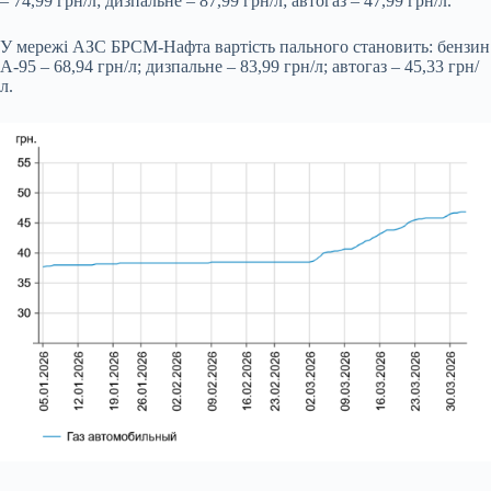
– 74,99 грн/л; дизпальне – 87,99 грн/л; автогаз – 47,99 грн/л.
У мережі АЗС БРСМ-Нафта вартість пального становить: бензин
А-95 – 68,94 грн/л; дизпальне – 83,99 грн/л; автогаз – 45,33 грн/
л.