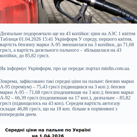
Дизпальне подорожчало ще на 43 копійки: ціни на АЗС 1 квітня
Таблиця 01.04.2026 15:41 Укрінформ У середу, першого квітня,
вартість бензину марки А-95 зменшилася на 3 копійки, до 71,68
грн/л, а вартість дизельного пального – збільшилася на 43
копійки, до 85,82 грн/л.
Як інформує Укрінформ, про це передає портал minfin.com.ua.
Зокрема, зафіксовано такі середні ціни на пальне: бензин марки
А-95 (преміум) – 75,43 грн/л (підвищився на 3 коп.);
бензин
марки А-95 – 71,68 грн/л (подешевшав на 3 коп.);
бензин марки
А-92 – 66,39 грн/л (подешевшав на 17 коп.), дизпальне – 85,82
грн/л (підвищилось на 43 коп). Середня вартість автогазу
складає 46,86 грн/л, що на 18 коп. більше в порівнянні з
попереднім днем.