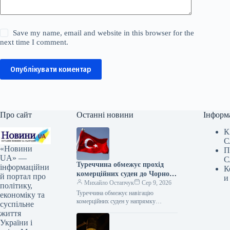
Save my name, email and website in this browser for the
next time I comment.
Опублікувати коментар
Про сайт
Останні новини
Інформ
К
С
«Новини
П
UA» —
С
Туреччина обмежує прохід
інформаційни
К
комерційних суден до Чорного
й портал про
и
моря
Михайло Остапчук
Сер 9, 2026
політику,
Туреччина обмежує навігацію
економіку та
комерційних суден у напрямку
суспільне
Чорного моря – Bloomberg 08.08.2026
життя
16:33 Укрінформ Туреччина накладає
України і
обмеження на пересування