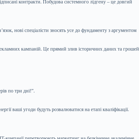
підписані контракти. Побудова системного лідгену – це довгий
’язок, нові спеціалісти зносять усе до фундаменту з аргументом
екламних кампаній. Це прямий злив історичних даних та грошей
ів по три дні!”.
ергії ваші угоди будуть розвалюватися на етапі кваліфікації.
які IT-компанії перетворюють маркетинг на безкінечне академічне