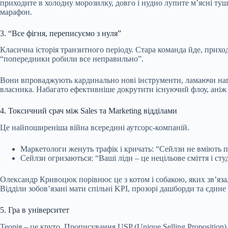
приходите в холодну морозилку, довго і нудно лупите м’ясні туш
марафон.
3. “Все фігня, переписуємо з нуля”
Класична історія транзитного періоду. Стара команда йде, прихо
“попередники робили все неправильно”.
Вони впроваджують кардинально нові інструменти, ламаючи нап
власника. Набагато ефективніше докрутити існуючий флоу, ані
4. Токсичний срач між Sales та Marketing відділами
Це найпоширеніша війна всередині аутсорс-компаній.
Маркетологи женуть трафік і кричать: “Сейлзи не вміють пр
Сейлзи огризаються: “Ваші ліди – це нецільове сміття і сту
Олександр Кривоцюк порівнює це з котом і собакою, яких зв’язали
Відділи зобов’язані мати спільні KPI, прозорі дашборди та єдине 
5. Гра в університет
Теорія – це круто. Прописування USP (Unique Selling Proposition)