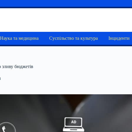
Наука та медицина
Суспільство та культура
Інциденти
о зливу бюджетів
и