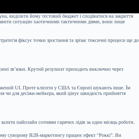
на, виділити йому тестовий бюджет і сподіватися на закриття
правити ситуацію хаотичними тактичними діями, вони лише
ратегія фіксує точки зростання та зрізає токсичні процеси ще до
онні зв’язки. Крутий результат приходить виключно через
тажений UI. Проте клієнти у США та Європі шукають інше. Їм
ння чи для десіжн-мейкера, який цінує швидкість прийняття
 залити пайплайн сотнями гарячих лідів за один місяць роботи.
ьному суворому B2B-маркетингу працює ефект “Роккі”. Ви