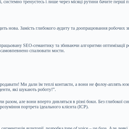
і, системно тренуєтесь і лише через місяці рутини бачите перші 
дить нова. Замість глибокого аудиту та доопрацювання робочих зв
рацьовану SEO-семантику та збиваючи алгоритми оптимізації р
ж самовпевнено спалювати мости.
одавати! Ми дали їм теплі контакти, а вони не фолоу-аплять юзер
денти, які шукають роботу!”.
 разом, але вони вперто дивляться в різні боки. Без глибокої син
розуміння портрета ідеального клієнта (ICP).
, сегментація аудиторії, розробка tone of voice – це база. Але де