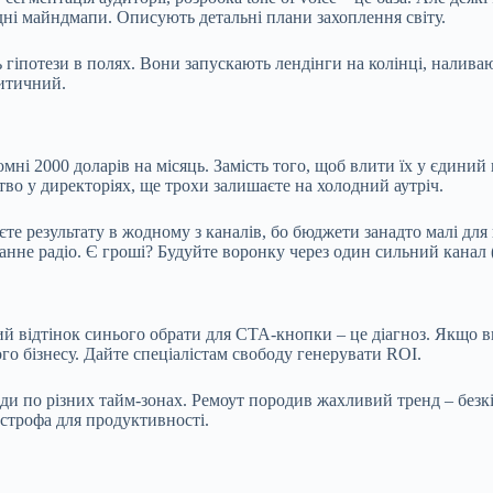
дні майндмапи. Описують детальні плани захоплення світу.
 гіпотези в полях. Вони запускають лендінги на колінці, налива
ритичний.
мні 2000 доларів на місяць. Замість того, щоб влити їх у єдиний
тво у директоріях, ще трохи залишаєте на холодний аутріч.
те результату в жодному з каналів, бо бюджети занадто малі для 
анне радіо. Є гроші? Будуйте воронку через один сильний канал 
який відтінок синього обрати для CTA-кнопки – це діагноз. Якщо
го бізнесу. Дайте спеціалістам свободу генерувати ROI.
ди по різних тайм-зонах. Ремоут породив жахливий тренд – безк
астрофа для продуктивності.