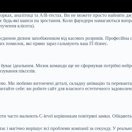
рках, аналітиці та A/B-тестах. Ви не можете просто найняти джу
ває будь-які шанси на зростання. Коли фаундери намагаються ви
лучення клієнта).
 єдиним дієвим запобіжником від касових розривів. Професійна ст
х помилок, які прямо зараз гальмують ваш IT-бізнес.
 буває ідеальним. Мозок команди ще не сформував потрібні нейр
изування пікселів.
тилю. Ми любимо витончені деталі, складну анімацію та переван
питайте себе: ви робите сайт для власного естетичного задоволе
рти часто малюють C-level керівникам повітряні замки. Обіцяють
тає і магічно вирішує всі проблеми компанії за секунду. У реал