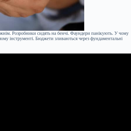
ожнім. Розробники сидять на бенчі. Фаундери панікують. У чому
амому інструменті. Бюджети зливаються через фундаментальні