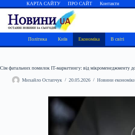
Перейти
КАРТА САЙТУ
ПРО САЙТ
Контакти
до
вмісту
Політика
Київ
Економіка
В світі
Сім фатальних помилок IT-маркетингу: від мікроменеджменту д
Михайло Остапчук
20.05.2026
Новини економік