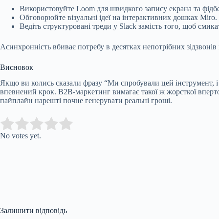
Використовуйте Loom для швидкого запису екрана та фідбе
Обговорюйте візуальні ідеї на інтерактивних дошках Miro.
Ведіть структуровані треди у Slack замість того, щоб смика
Асинхронність вбиває потребу в десятках непотрібних зідзвонів і
Висновок
Якщо ви колись сказали фразу “Ми спробували цей інструмент, і 
впевнений крок. B2B-маркетинг вимагає такої ж жорсткої вперто
пайплайн нарешті почне генерувати реальні гроші.
Submit Rating
Rate this item:
No votes yet.
Залишити відповідь