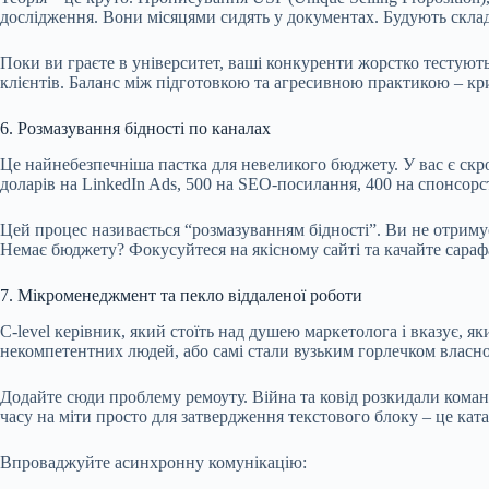
дослідження. Вони місяцями сидять у документах. Будують скла
Поки ви граєте в університет, ваші конкуренти жорстко тестують
клієнтів. Баланс між підготовкою та агресивною практикою – к
6. Розмазування бідності по каналах
Це найнебезпечніша пастка для невеликого бюджету. У вас є скро
доларів на LinkedIn Ads, 500 на SEO-посилання, 400 на спонсорс
Цей процес називається “розмазуванням бідності”. Ви не отримує
Немає бюджету? Фокусуйтеся на якісному сайті та качайте сараф
7. Мікроменеджмент та пекло віддаленої роботи
C-level керівник, який стоїть над душею маркетолога і вказує, 
некомпетентних людей, або самі стали вузьким горлечком власно
Додайте сюди проблему ремоуту. Війна та ковід розкидали коман
часу на міти просто для затвердження текстового блоку – це кат
Впроваджуйте асинхронну комунікацію: