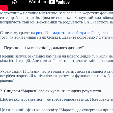
Маркетинг – це точне мистецтво, засноване на жорстких фреймво
ентерпрайз-контрактів. Дива не станеться. Бездумний хаос вби
погіршують стан юніт-економіки та роздувають CAC (вартість за
Саме тому грамотна
розробка маркетингової стратегії під ключ
є
того, як вони знищать ваш бюджет. Давайте розберемо 7 фатальни
1. Перфекціонізм та ілюзія “ідеального дизайну”
Перший запуск рекламної кампанії чи нового лендінгу ніколи не
кількість ітерацій. Але компанії вперто витрачають місяці на вил
Український IT-дизайн часто грішить багатством візуального с
потрібен жорсткий мінімалізм та зрозуміла функціональність. За
рішень?
2. Синдром “Марвел” або очікування швидких результатів
Щоб не розчаровуватись – не треба зачаровуватись. Псевдоекспе
Це класичний ефект кіновсесвіту “Марвел”, де супергерой прилі