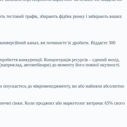
ють тестовий трафік, збирають фідбек ринку і забирають ваших
 конверсійний канал, ви починаєте їх дробити. Віддаєте 300
пробиття конкуренції. Концентрація ресурсів – єдиний вихід.
(наприклад, автовебінари) до моменту його повної окупності.
 ви опускаєтесь до мікроменеджменту, ви або найняли абсолютно
інечні сінки. Коли проджект або маркетолог витрачає 65% свого