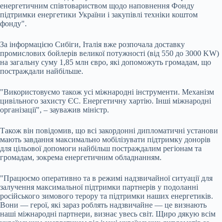
енергетичним співтовариством щодо наповнення Фонду
підтримки енергетики України і закупівлі техніки коштом
фонду".
За інформацією Сибіги, Італія вже розпочала доставку
промислових бойлерів великої потужності (від 550 до 3000 KW)
на загальну суму 1,85 млн євро, які допоможуть громадам, що
постраждали найбільше.
"Використовуємо також усі міжнародні інструменти. Механізм
цивільного захисту ЄС. Енергетичну хартію. Інші міжнародні
організації", – зауважив міністр.
Також він повідомив, що всі закордонні дипломатичні установи
мають завдання максимально мобілізувати підтримку донорів
для цільової допомоги найбільш постраждалим регіонам та
громадам, зокрема енергетичним обладнанням.
"Працюємо оперативно та в режимі надзвичайної ситуації для
залучення максимальної підтримки партнерів у подоланні
російського зимового терору та підтримки наших енергетиків.
Вони — герої, які зараз роблять надзвичайне — це визнають
наші міжнародні партнери, визнає увесь світ. Щиро дякую всім