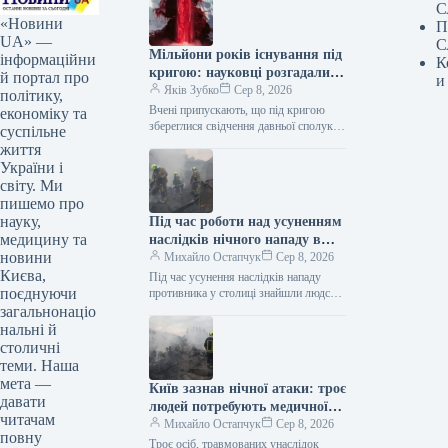
С
«Новини
П
UA» —
С
Мільйони років існування під
інформаційни
К
кригою: науковці розгадали
й портал про
и
загадку Кривавих водоспадів
Яків Зубко
Сер 8, 2026
політику,
Вчені припускають, що під кригою
економіку та
збереглися свідчення давньої сполуки
суспільне
між Антарктидою та водним
життя
басейном. Кривавий водоспад в
України і
Антарктиді / ©…
світу. Ми
пишемо про
науку,
Під час роботи над усуненням
медицину та
наслідків нічного нападу в
новини
Києві знайдено людське тіло.
Михайло Остапчук
Сер 8, 2026
Києва,
Під час усунення наслідків нападу
поєднуючи
противника у столиці знайшли людське
тіло. Як інформує Укрінформ, про це
загальнонаціо
у Телеграмі написала Київська…
нальні й
столичні
теми. Наша
мета —
Київ зазнав нічної атаки: троє
давати
людей потребують медичної
читачам
допомоги
Михайло Остапчук
Сер 8, 2026
повну
Троє осіб, травмованих унаслідок