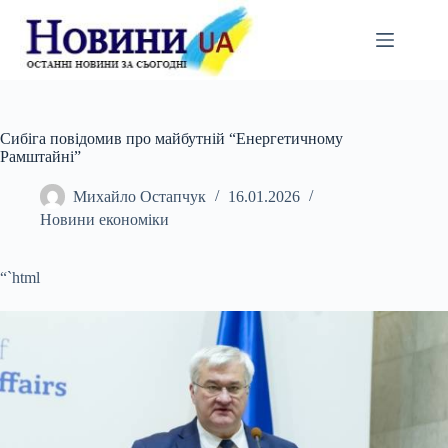
Перейти
до
вмісту
Сибіга повідомив про майбутній “Енергетичному
Рамштайні”
Михайло Остапчук
16.01.2026
Новини економіки
“`html