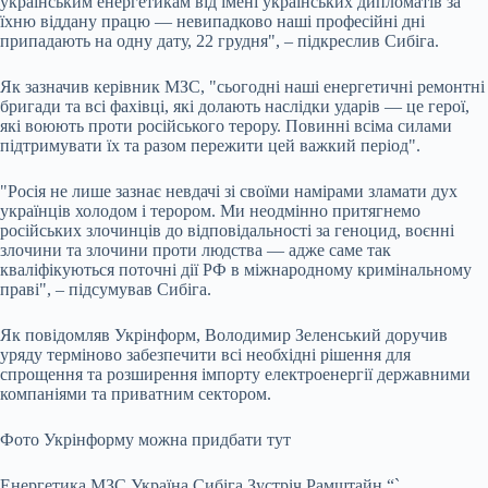
українським енергетикам від імені українських дипломатів за
їхню віддану працю — невипадково наші професійні дні
припадають на одну дату, 22 грудня", – підкреслив Сибіга.
Як зазначив керівник МЗС, "сьогодні наші енергетичні ремонтні
бригади та всі фахівці, які долають наслідки ударів — це герої,
які воюють проти російського терору. Повинні всіма силами
підтримувати їх та разом пережити цей важкий період".
"Росія не лише зазнає невдачі зі своїми намірами зламати дух
українців холодом і терором. Ми неодмінно притягнемо
російських злочинців до відповідальності за геноцид, воєнні
злочини та злочини проти людства — адже саме так
кваліфікуються поточні дії РФ в міжнародному кримінальному
праві", – підсумував Сибіга.
Як повідомляв Укрінформ, Володимир Зеленський доручив
уряду терміново забезпечити всі необхідні рішення для
спрощення та розширення імпорту електроенергії державними
компаніями та приватним сектором.
Фото Укрінформу можна придбати тут
Енергетика МЗС Україна Сибіга Зустріч Рамштайн “`