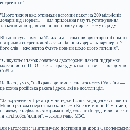
енергетики".
"Цього тижня вже отримали вагомий пакет на 200 мільйонів
доларів від Норвегії — для придбання газу та устаткування", –
зазначив міністр, висловивши подяку норвезькому народу.
Він анонсував вже найближчим часом нові двосторонні пакети
підтримки енергетичної сфери від інших держав-партнерів. З
його слів, "вже завтра будуть новини щодо цього питання".
"Очікуються також додаткові двосторонні пакети підтримки
можливостей ППО. Теж завтра будуть нові заяви", – повідомив
Сибіга.
На його думку, "найкраща допомога енергосистемі України —
це кожна російська ракета і дрон, які не досягли цілі".
"За дорученням Прем’єр-міністерки Юлії Свириденко спільно з
Міністерством енергетики скликаємо Енергетичний Рамштайн,
на якому сподіваємося отримати від союзників додаткові внески
та чіткі зобов’язання", – заявив глава МЗС.
Він наголосив: "Підтримуємо постійний зв’язок з Європейським