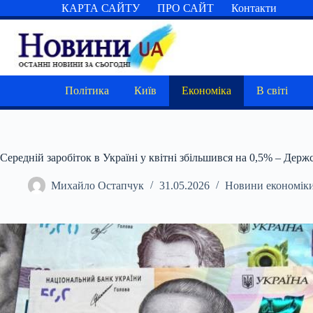
Перейти
КАРТА САЙТУ
ПРО САЙТ
Контакти
до
вмісту
Політика
Київ
Економіка
В світі
Середній заробіток в Україні у квітні збільшився на 0,5% – Держ
Михайло Остапчук
31.05.2026
Новини економік