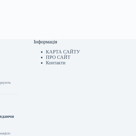
Інформація
КАРТА САЙТУ
ПРО САЙТ
Контакти
рджують
лядаючи
рмацією