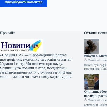
Опублікувати коментар
Про сайт
Останні нови
«Новини UA» — інформаційний портал
Вибухи в Києві
про політику, економіку та суспільне життя
Михайло Остап
України і світу. Ми пишемо про науку,
Вибухи були зафік
медицину та новини Києва, поєднуючи
представники ЗМІ
загальнонаціональні й столичні теми. Наша
мета — давати читачам повну картину дня.
Очільник обор
наслідки росій
Михайло Остап
Британський мініст