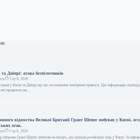
ни
 та Дніпрі: атака безпілотників
чук
Сер 8, 2026
совані у Києві та Дніпрі під час оголошення повітряної тривоги. Цю інформацію підтве
, які працюють на…
онного відомства Великої Британії Грант Шеппс побував у Києві, ог
ських атак.
чук
Сер 8, 2026
р оборони Грант Шаппс побував на місцях, які зазнали російських атак у Києві. За інфо