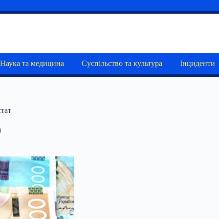
Наука та медицина
Суспільство та культура
Інциденти
стат
и