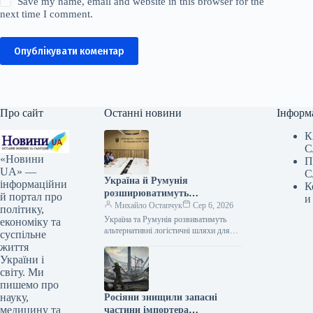
Save my name, email and website in this browser for the
next time I comment.
Опублікувати коментар
Про сайт
Останні новини
Інформ
К
С
«Новини
П
UA» —
С
Україна й Румунія
інформаційни
К
розширюватимуть
й портал про
и
альтернативні шляхи
Михайло Остапчук
Сер 6, 2026
політику,
поставок для експорту
Україна та Румунія розвиватимуть
економіку та
сільськогосподарської
альтернативні логістичні шляхи для
суспільне
експорту сільськогосподарської
продукції
життя
продукції 05.08.2026 16:14 Укрінформ
України і
Україна та Румунія працюють над
світу. Ми
розширенням…
пишемо про
науку,
Росіяни знищили запасні
медицину та
частини імпортера