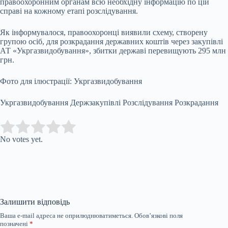
правоохоронним органам всю необхідну інформацію по цій
справі на кожному етапі розслідування.
Як інформувалося, правоохоронці виявили схему, створену
групою осіб, для розкрадання державних коштів через закупівлі
АТ «Укргазвидобування», збитки державі перевищують 295 млн
грн.
Фото для ілюстрації: Укргазвидобування
Укргазвидобування Держзакупівлі Розслідування Розкрадання
Submit Rating
Rate this item:
No votes yet.
Залишити відповідь
Ваша e-mail адреса не оприлюднюватиметься.
Обов’язкові поля
позначені
*