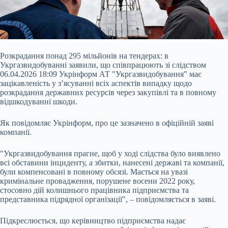
Розкрадання понад 295 мільйонів на тендерах: в
Укргазвидобуванні заявили, що співпрацюють зі слідством
06.04.2026 18:09 Укрінформ АТ "Укргазвидобування" має
зацікавленість у з’ясуванні всіх аспектів випадку щодо
розкрадання державних ресурсів через закупівлі та в повному
відшкодуванні шкоди.
Як повідомляє Укрінформ, про це зазначено в офіційній заяві
компанії.
"Укргазвидобування прагне, щоб у ході слідства було виявлено
всі обставини інциденту, а збитки, нанесені державі та
компанії,
були компенсовані в повному обсязі. Мається на увазі
кримінальне провадження, порушене восени 2022 року,
стосовно дій колишнього працівника підприємства та
представника підрядної організації", – повідомляється в заяві.
Підкреслюється, що керівництво підприємства надає