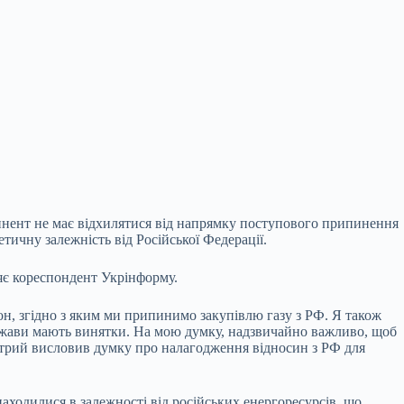
инент не має відхилятися від напрямку поступового припинення
тичну залежність від Російської Федерації.
яє кореспондент Укрінформу.
н, згідно з яким ми припинимо закупівлю газу з РФ. Я також
ержави мають винятки. На мою думку, надзвичайно важливо, щоб
котрий висловив думку про налагодження відносин з РФ для
аходилися в залежності від російських енергоресурсів, що