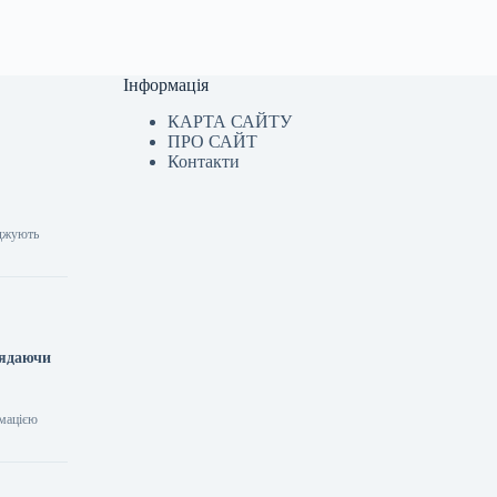
Інформація
КАРТА САЙТУ
ПРО САЙТ
Контакти
рджують
лядаючи
рмацією