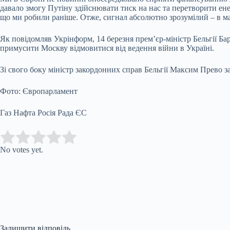
давало змогу Путіну здійснювати тиск на нас та перетворити ен
що ми робили раніше. Отже, сигнал абсолютно зрозумілий – в м
Як повідомляв Укрінформ, 14 березня прем’єр-міністр Бельгії Б
примусити Москву відмовитися від ведення війни в Україні.
Зі свого боку міністр закордонних справ Бельгії Максим Прево за
Фото: Європарламент
Газ Нафта Росія Рада ЄС
Submit Rating
Rate this item:
No votes yet.
Залишити відповідь