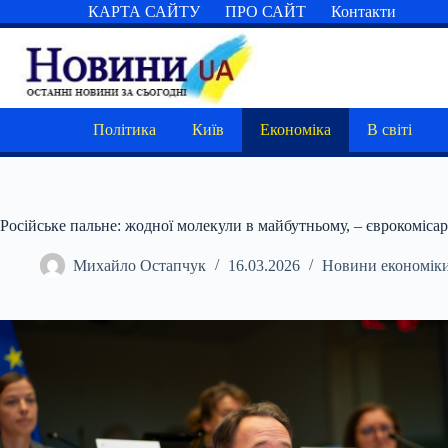
Перейти
КАРТА САЙТУ
ПРО САЙТ
Контакти
до
вмісту
Політика
Київ
Економіка
В світі
Російське пальне: жодної молекули в майбутньому, – єврокомісар
Михайло Остапчук
16.03.2026
Новини економік