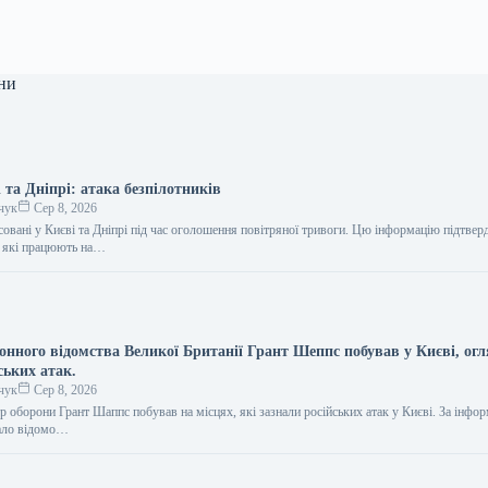
ни
 та Дніпрі: атака безпілотників
чук
Сер 8, 2026
совані у Києві та Дніпрі під час оголошення повітряної тривоги. Цю інформацію підтве
, які працюють на…
онного відомства Великої Британії Грант Шеппс побував у Києві, ог
ських атак.
чук
Сер 8, 2026
р оборони Грант Шаппс побував на місцях, які зазнали російських атак у Києві. За інфо
тало відомо…