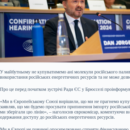
У майбутньому не купуватимемо ані молекули російського палив
використання російських енергетичних ресурсів та не може дозво
Про це перед початком зустрічі Ради ЄС у Брюсселі проінформу
«Ми в Європейському Союзі вирішили, що ми не прагнемо купува
заявляв, що ми будемо просувати припинення імпорту російської
ми зберігали цю лінію», – наголосив єврокомісар, коментуючи 
одержання доступу до російських енергетичних ресурсів.
Ми в Європі не повинні опосередковано сприяти фінансуванню жо