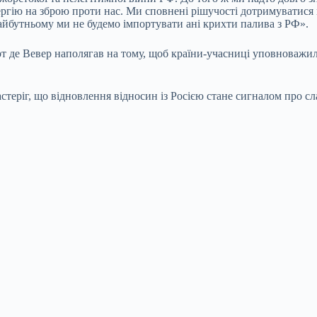
ергію на зброю проти нас. Ми сповнені рішучості дотримуватися 
айбутньому ми не будемо імпортувати ані крихти палива з РФ».
арт де Вевер наполягав на тому, щоб країни-учасниці уповноважи
стеріг, що відновлення відносин із Росією стане сигналом про сл