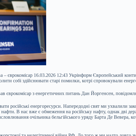
а – єврокомісар 16.03.2026 12:43 Укрінформ Європейський конт
лити собі здійснювати старі помилки, котрі спровокували енерге
вав єврокомісар з енергетичних питань Дан Йоргенсен, повідомл
ти російські енергоресурси. Напередодні свят ми ухвалили зако
 нафти. В нас вже є обмеження на російську нафту, однак дві д
висловлювання очільника бельгійського уряду Барта Де Вевера, 
рстокої та нелегітимної війни РФ. До того ж ми надто довго зн