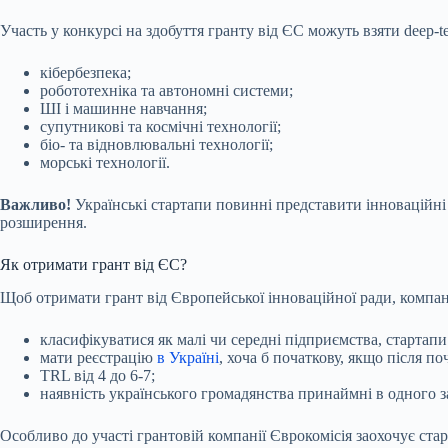
Участь у конкурсі на здобуття гранту від ЄС можуть взяти deep-te
кібербезпека;
робототехніка та автономні системи;
ШІ і машинне навчання;
супутникові та космічні технології;
біо- та відновлювальні технології;
морські технології.
Важливо!
Українські стартапи повинні представити інноваційні 
розширення.
Як отримати грант від ЄС?
Щоб отримати грант від Європейської інноваційної ради, компан
класифікуватися як малі чи середні підприємства, стартапи
мати реєстрацію
в Україні
, хоча б початкову, якщо після п
TRL від 4 до 6-7;
наявність українського громадянства принаймні в одного з
Особливо до участі грантовій компанії Єврокомісія заохочує стар