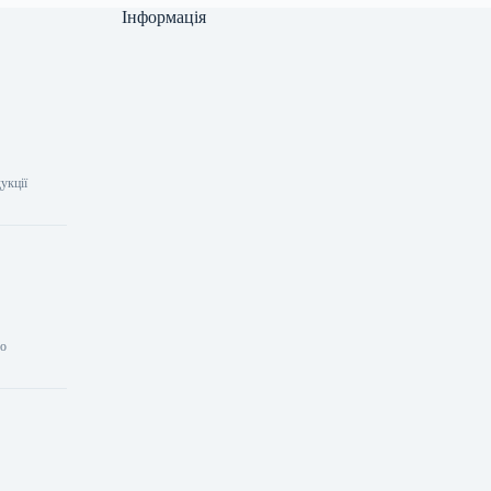
Інформація
укції
ло