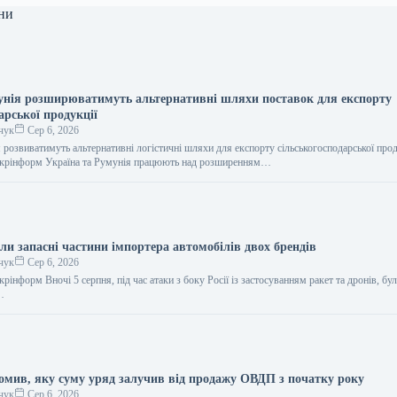
ни
унія розширюватимуть альтернативні шляхи поставок для експорту
арської продукції
чук
Сер 6, 2026
 розвиватимуть альтернативні логістичні шляхи для експорту сільськогосподарської прод
 Укрінформ Україна та Румунія працюють над розширенням…
ли запасні частини імпортера автомобілів двох брендів
чук
Сер 6, 2026
крінформ Вночі 5 серпня, під час атаки з боку Росії із застосуванням ракет та дронів, бу
…
омив, яку суму уряд залучив від продажу ОВДП з початку року
чук
Сер 6, 2026