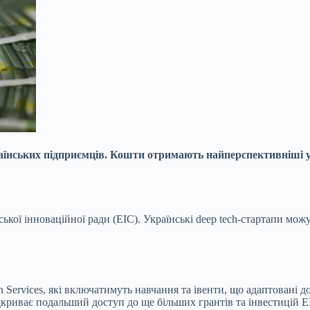
аїнських підприємців. Кошти отримають найперспективніші ук
кої інноваційної ради (EIC). Українські deep tech-стартапи можу
 Services, які включатимуть навчання та івенти, що адаптовані д
 відкриває подальший доступ до ще більших грантів та інвестицій E