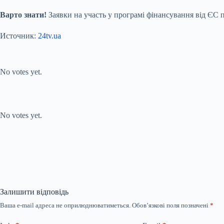
Варто знати!
Заявки на участь у програмі фінансування від ЄС 
Источник:
24tv.ua
Submit Rating
Rate this item:
No votes yet.
Submit Rating
Rate this item:
No votes yet.
Залишити відповідь
Ваша e-mail адреса не оприлюднюватиметься.
Обов’язкові поля позначені
*