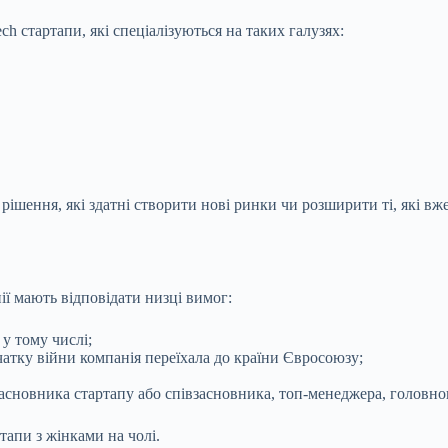
ch стартапи, які спеціалізуються на таких галузях:
рішення, які здатні створити нові ринки чи розширити ті, які вж
ії мають відповідати низці вимог:
 у тому числі;
очатку війни компанія переїхала до країни Євросоюзу;
асновника стартапу або співзасновника, топ-менеджера, головног
тапи з жінками на чолі.