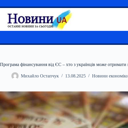
Перейти
до
вмісту
Програма фінансування від ЄС – хто з українців може отримати
Михайло Остапчук
13.08.2025
Новини економік