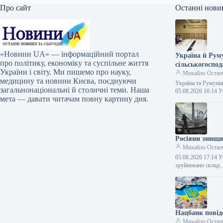
Про сайт
Останні нови
«Новини UA» — інформаційний портал
Україна й Рум
про політику, економіку та суспільне життя
сільськогоспод
України і світу. Ми пишемо про науку,
Михайло Остап
медицину та новини Києва, поєднуючи
Україна та Румунія
загальнонаціональні й столичні теми. Наша
05.08.2026 16:14
мета — давати читачам повну картину дня.
Росіяни знищи
Михайло Остап
05.08.2026 17:14 У
зруйновано склад
Нацбанк повід
Михайло Остап