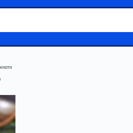
 кошти
и