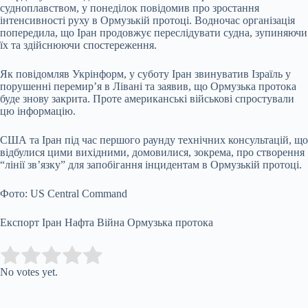
судноплавством, у понеділок повідомив про зростання
інтенсивності руху в Ормузькій протоці. Водночас організація
попередила, що Іран продовжує переслідувати судна, зупиняючи
їх та здійснюючи спостереження.
Як повідомляв Укрінформ, у суботу Іран звинуватив Ізраїль у
порушенні перемир’я в Лівані та заявив, що Ормузька протока
буде знову закрита. Проте американські військові спростували
цю інформацію.
США та Іран під час першого раунду технічних консультацій, що
відбулися цими вихідними, домовилися, зокрема, про створення
“лінії зв’язку” для запобігання інцидентам в Ормузькій протоці.
Фото: US Central Command
Експорт Іран Нафта Війна Ормузька протока
Submit Rating
Rate this item:
No votes yet.