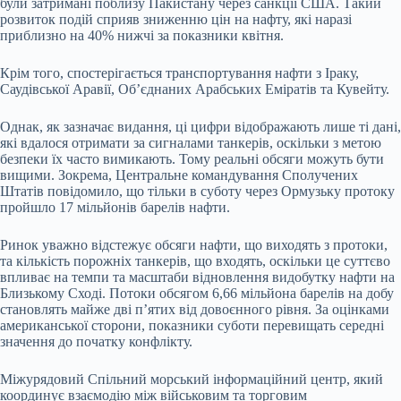
були затримані поблизу Пакистану через санкції США. Такий
розвиток подій сприяв зниженню цін на нафту, які наразі
приблизно на 40% нижчі за показники квітня.
Крім того, спостерігається транспортування нафти з Іраку,
Саудівської Аравії, Об’єднаних Арабських Еміратів та Кувейту.
Однак, як зазначає видання, ці цифри відображають лише ті дані,
які вдалося отримати за сигналами танкерів, оскільки з метою
безпеки їх часто вимикають. Тому реальні обсяги можуть бути
вищими. Зокрема, Центральне командування Сполучених
Штатів повідомило, що тільки в суботу через Ормузьку протоку
пройшло 17 мільйонів барелів нафти.
Ринок уважно відстежує обсяги нафти, що виходять з протоки,
та кількість порожніх танкерів, що входять, оскільки це суттєво
впливає на темпи та масштаби відновлення видобутку нафти на
Близькому Сході. Потоки обсягом 6,66 мільйона барелів на добу
становлять майже дві п’ятих від довоєнного рівня. За оцінками
американської сторони, показники суботи перевищать середні
значення до початку конфлікту.
Міжурядовий Спільний морський інформаційний центр, який
координує взаємодію між військовим та торговим