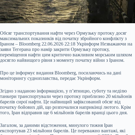
Обсяг транспортування нафти через Ормузьку протоку досяг
максимальних показників від початку збройного конфлікту з
Іраном – Bloomberg 22.06.2026 22:18 Укрінформ Незважаючи на
заяви Тегерана про намір закрити Ормузьку протоку,
переміщення нафти цим критично важливим морським шляхом
досягло найвищого рівня з моменту початку війни з Іраном.
Про це інформує видання Bloomberg, посилаючись на дані
моніторингу судноплавства, передає Укрінформ.
Згідно з наданою інформацією, у п’ятницю, суботу та
неділю
танкери транспортували через протоку приблизно 20 мільйонів
барелів сирої нафти. Це найвищий зафіксований обсяг від
початку бойових дій, що розпочалися наприкінці лютого. Крім
того, Іран відправив ще 6 мільйонів барелів вранці цього дня.
Загалом, за даними відстеження, минулого тижня Іран
експортував 23 мільйони барелів. Це переважно вантажі, які