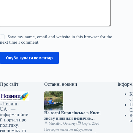
Save my name, email and website in this browser for the
next time I comment.
Опублікувати коментар
Про сайт
Останні новини
Інформ
К
С
«Новини
П
UA» —
С
На озері Кирилівське в Києві
інформаційни
К
знову виявили незначне
й портал про
и
забруднення після нападу
Михайло Остапчук
Сер 8, 2026
політику,
росіян.
Повторне незначне забруднення
економіку та