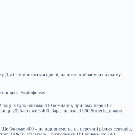
у Дія.City множиться вдвічі, на поточний момент в ньому
респондент Укрінформу.
22
році їх було близько 410 компаній, причому перші 67
нець 2025-го вже 3 400. Зараз це вже 3 900 бізнесів, в яких
 Ще близько 400 – це підприємства на перетині різних секторів,
сектору (R&D), стільки ж – розробники ШІ-рішень, по 140