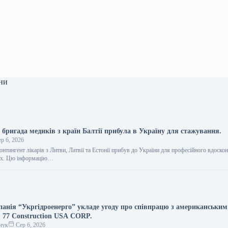
ни
бригада медиків з країн Балтії прибула в Україну для стажування.
р 6, 2026
нтингент лікарів з Литви, Латвії та Естонії прибув до України для професійного вдоско
ах. Цю інформацію…
анія “Укргідроенерго” укладе угоду про співпрацю з американським
 77 Construction USA CORP.
чук
Сер 6, 2026