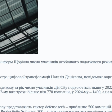
крінформ Щорічно число учасників особливого податкового режим
ністра цифрової трансформації Наталія Денікеєва, повідомляє ко
едньому за рік число учасників Дія.City подвоюється: якщо у 20
-му вже трохи більше ніж 770 компаній, у 2024-му – 1400, а на кі
ру представляють сектор defense tech – приблизно 500 компаній.
ss Productivity Software, 200 – представники науково-дослідного 