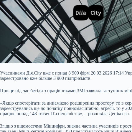
Учасниками Дія.City вже є понад 3 900 фірм 20.03.2026 17:14 У
зареєстровано вже більше 3 900 підприємств.
Про це під час бесіди з працівниками ЗМІ заявила заступник мі
«Якщо спостерігати за динамікою розширення простору, то в сер
зареєструвались ще до початку повномасштабної агресії, то у 2023
працює понад 148 тисяч IT-спеціалістів», – розповіла Денікеєва.
Згідно з відомостями Мінцифри, значна частина учасників просто
так звані Multi Vertical компанії, 350 представляють нішу Busine