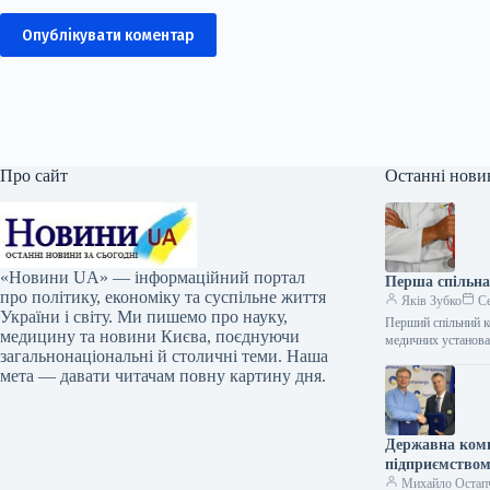
Опублікувати коментар
Про сайт
Останні нови
«Новини UA» — інформаційний портал
Перша спільна 
про політику, економіку та суспільне життя
Яків Зубко
Се
України і світу. Ми пишемо про науку,
Перший спільний ко
медицину та новини Києва, поєднуючи
медичних установ
загальнонаціональні й столичні теми. Наша
мета — давати читачам повну картину дня.
Державна комп
підприємством
Михайло Остап