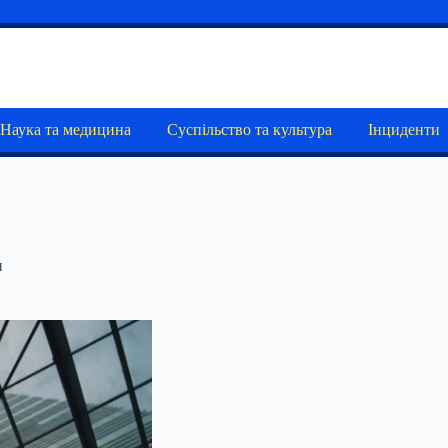
Наука та медицина
Суспільство та культура
Інциденти
и