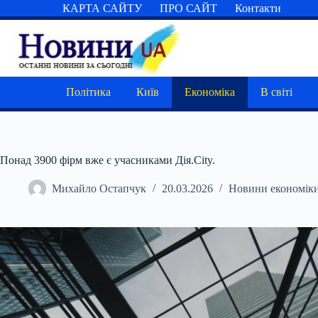
Перейти
КАРТА САЙТУ
ПРО САЙТ
Контакти
до
вмісту
Політика
Київ
Економіка
В світі
Понад 3900 фірм вже є учасниками Дія.City.
Михайло Остапчук
20.03.2026
Новини економік