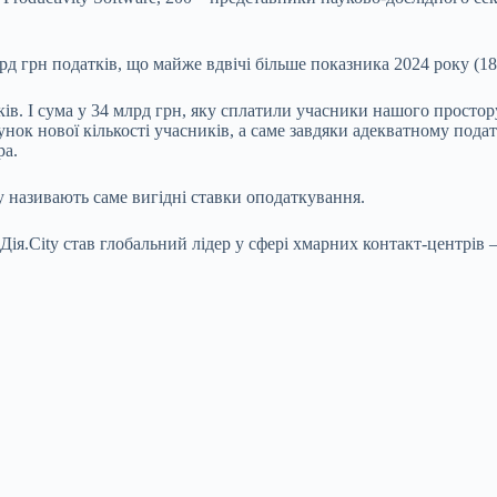
д грн податків, що майже вдвічі більше показника 2024 року (18 м
ів. І сума у 34 млрд грн, яку сплатили учасники нашого простору
ахунок нової кількості учасників, а саме завдяки адекватному по
ра.
ру називають саме вигідні ставки оподаткування.
я.City став глобальний лідер у сфері хмарних контакт-центрів –