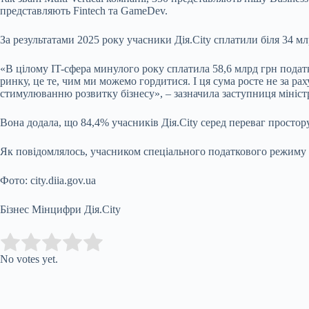
представляють Fintech та GameDev.
За результатами 2025 року учасники Дія.City сплатили біля 34 млр
«В цілому IT-сфера минулого року сплатила 58,6 млрд грн податк
ринку, це те, чим ми можемо гордитися. І ця сума росте не за р
стимулюванню розвитку бізнесу», – зазначила заступниця мініст
Вона додала, що 84,4% учасників Дія.City серед переваг просто
Як повідомлялось, учасником спеціального податкового режиму Ді
Фото: city.diia.gov.ua
Бізнес Мінцифри Дія.City
Submit Rating
Rate this item:
No votes yet.