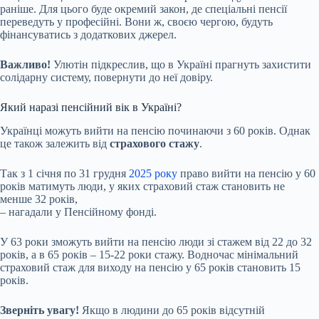
раніше. Для цього буде окремий закон, де спеціальні пенсії
переведуть у професійні. Вони ж, своєю чергою, будуть
фінансуватись з додаткових джерел.
Важливо!
Улютін підкреслив, що в Україні прагнуть захистити
солідарну систему, повернути до неї довіру.
Який наразі пенсійний вік в Україні?
Українці можуть вийти на пенсію починаючи з 60 років. Однак
це також залежить від
страхового стажу
.
Так з 1 січня по 31 грудня
2025 року
право вийти на пенсію у 60
років матимуть люди, у яких страховий стаж становить не
менше 32 років,
– нагадали у Пенсійному фонді.
У 63 роки зможуть вийти на пенсію люди зі стажем від 22 до 32
років, а в 65 років – 15-22 роки стажу. Водночас мінімальний
страховий стаж для виходу на пенсію у 65 років становить 15
років.
Зверніть увагу!
Якщо в людини до 65 років відсутній