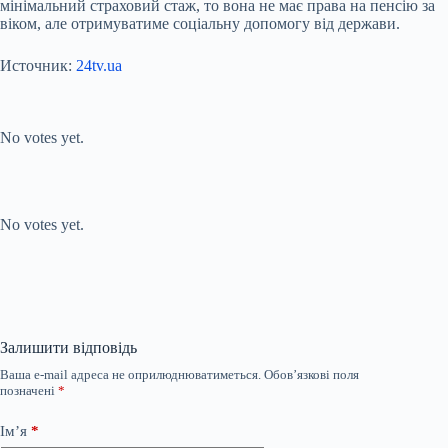
мінімальний страховий стаж, то вона не має права на пенсію за
віком, але отримуватиме соціальну допомогу від держави.
Источник:
24tv.ua
Submit Rating
Rate this item:
No votes yet.
Submit Rating
Rate this item:
No votes yet.
Залишити відповідь
Ваша e-mail адреса не оприлюднюватиметься.
Обов’язкові поля
позначені
*
Ім’я
*