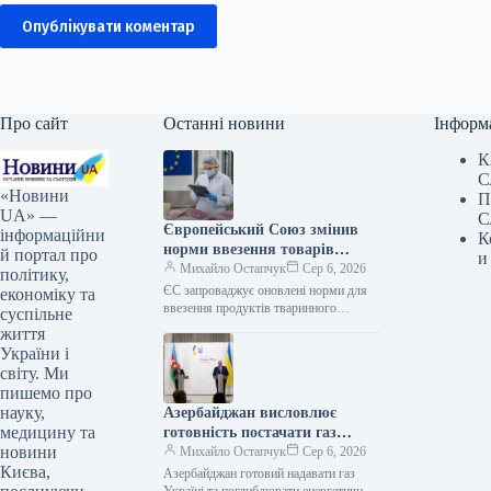
Опублікувати коментар
Про сайт
Останні новини
Інформ
К
С
«Новини
П
UA» —
С
Європейський Союз змінив
інформаційни
К
норми ввезення товарів
й портал про
и
тваринного походження
Михайло Остапчук
Сер 6, 2026
політику,
ЄС запроваджує оновлені норми для
економіку та
ввезення продуктів тваринного
суспільне
походження 06.08.2026 13:32
життя
Укрінформ Європейська спільнота
України і
вносить корективи до правил імпорту
світу. Ми
продукції…
пишемо про
науку,
Азербайджан висловлює
медицину та
готовність постачати газ
новини
Україні та розширювати
Михайло Остапчук
Сер 6, 2026
Києва,
співпрацю в енергетичному
Азербайджан готовий надавати газ