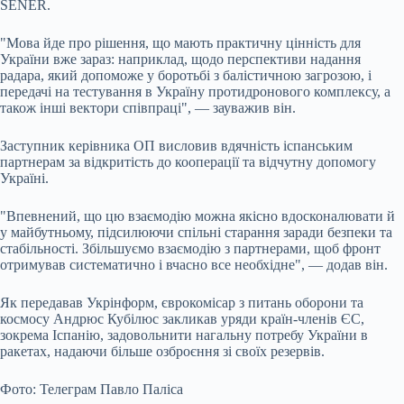
SENER.
"Мова йде про рішення, що мають практичну цінність для
України вже зараз: наприклад, щодо перспективи надання
радара, який допоможе у боротьбі з балістичною загрозою, і
передачі на тестування в Україну протидронового комплексу, а
також інші вектори співпраці", — зауважив він.
Заступник керівника ОП висловив вдячність іспанським
партнерам за відкритість до кооперації та відчутну допомогу
Україні.
"Впевнений, що цю взаємодію можна якісно вдосконалювати й
у майбутньому, підсилюючи спільні старання заради безпеки та
стабільності. Збільшуємо взаємодію з партнерами, щоб фронт
отримував систематично і вчасно все необхідне", — додав він.
Як передавав Укрінформ, єврокомісар з питань оборони та
космосу Андрюс Кубілюс закликав уряди країн-членів ЄС,
зокрема Іспанію, задовольнити нагальну потребу України в
ракетах, надаючи більше озброєння зі своїх резервів.
Фото: Телеграм Павло Паліса