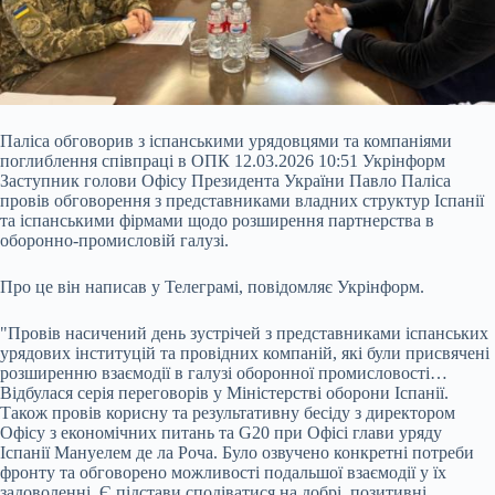
Паліса обговорив з іспанськими урядовцями та компаніями
поглиблення співпраці в ОПК 12.03.2026 10:51 Укрінформ
Заступник голови Офісу Президента України Павло Паліса
провів обговорення з представниками владних структур Іспанії
та іспанськими фірмами щодо розширення партнерства в
оборонно-промисловій галузі.
Про це він написав у Телеграмі, повідомляє Укрінформ.
"Провів насичений день зустрічей з представниками іспанських
урядових інституцій та провідних компаній, які були присвячені
розширенню взаємодії в галузі оборонної промисловості…
Відбулася серія переговорів у Міністерстві оборони Іспанії.
Також провів корисну та результативну бесіду з директором
Офісу з економічних питань та G20 при Офісі глави уряду
Іспанії Мануелем де ла Роча. Було озвучено конкретні потреби
фронту та обговорено можливості подальшої взаємодії у їх
задоволенні. Є підстави сподіватися на добрі, позитивні