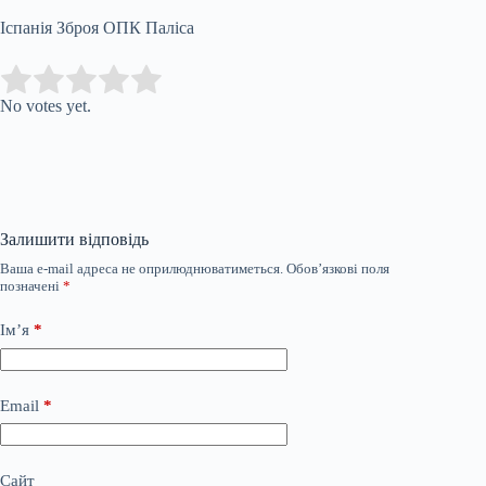
Іспанія Зброя ОПК Паліса
Submit Rating
Rate this item:
No votes yet.
Залишити відповідь
Ваша e-mail адреса не оприлюднюватиметься.
Обов’язкові поля
позначені
*
Ім’я
*
Email
*
Сайт