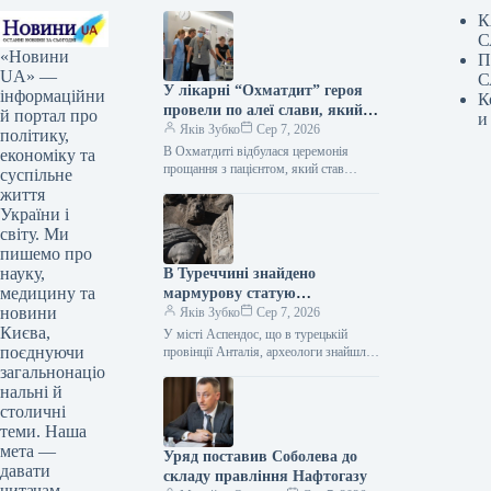
К
С
«Новини
П
UA» —
С
У лікарні “Охматдит” героя
інформаційни
К
провели по алеї слави, який
й портал про
и
став посмертним донором
Яків Зубко
Сер 7, 2026
політику,
В Охматдиті відбулася церемонія
економіку та
прощання з пацієнтом, який став
суспільне
посмертним донором. Про це
життя
пресслужба Національної дитячої
України і
спеціалізованої лікарні “Охматдит”
світу. Ми
поінформувала…
пишемо про
науку,
В Туреччині знайдено
медицину та
мармурову статую
новини
давньогрецького бога
Яків Зубко
Сер 7, 2026
Києва,
зцілення, що датується 1800
У місті Аспендос, що в турецькій
поєднуючи
роками.
провінції Анталія, археологи знайшли
мармурову статую, яка відтворює
загальнонаціо
образ давньогрецького божества
нальні й
медицини Асклепія та…
столичні
теми. Наша
мета —
Уряд поставив Соболева до
давати
складу правління Нафтогазу
читачам