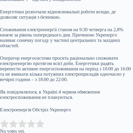
Енергетики розпочали відновлювальні роботи всюди, де
дозволяє ситуація з безпекою.
Споживання електроенергії станом на 9:30 четверга на 2,8%
нижче за рівень попереднього дня. Причиною Укренерго
називає сонячну погоду у частині центральних та західних
областей.
Оператор енергосистеми просить раціонально споживати
електроенергію протягом всієї доби. Енергетики радять
перенести активне енергоспоживання на період з 10:00 до 16:00
та не вмикати кілька потужних електроприладів одночасно у
вечірні години – з 18:00 до 22:00.
Як повідомлялося, в Україні 4 червня обмеження
електроспоживання не плануються.
Електроенергія Обстріл Укренерго
Submit Rating
Rate this item:
No votes yet.