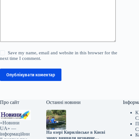
Save my name, email and website in this browser for the
next time I comment.
Опублікувати коментар
Про сайт
Останні новини
Інформ
К
С
«Новини
П
UA» —
С
На озері Кирилівське в Києві
інформаційни
К
знову виявили незначне