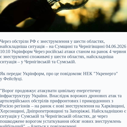
Через обстріли РФ є знеструмлення у шести областях,
найскладніша ситуація – на Сумщині та Чернігівщині 04.06.2026
10:10 Укрінформ Через російські атаки станом на ранок 4 червня
є знеструмлені споживачі у шести областях, найскладніша
ситуація – у Чернігівській та Сумській.
Як передає Укрінформ, про це повідомляє НЕК "Укренерго"
у Фейсбуці.
"Ворог продовжує атакувати цивільну енергетичну
інфраструктуру України. Внаслідок ворожих дронових атак та
артилерійських обстрілів
прифронтових і прикордонних з
Росією регіонів – на ранок є нові знеструмлення на Харківщині,
Херсонщині, Дніпропетровщині та Запоріжжі. Найскладнішою є
ситуація у Сумській та Чернігівській областях, де через
пошкоджене ворогом устаткування обсяг нових знеструмлень
найбільший", – йдеться у повідомленні.