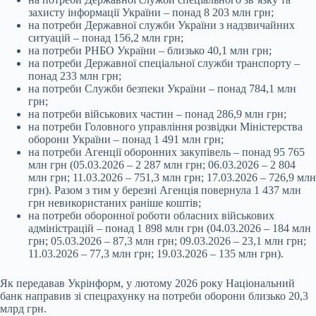
захисту інформації України – понад 8 203 млн грн;
на потреби Державної служби України з надзвичайних
ситуацій – понад 156,2 млн грн;
на потреби РНБО України – близько 40,1 млн грн;
на потреби Державної спеціальної служби транспорту –
понад 233 млн грн;
на потреби Служби безпеки України – понад 784,1 млн
грн;
на потреби військових частин – понад 286,9 млн грн;
на потреби Головного управління розвідки Міністерства
оборони України – понад 1 491 млн грн;
на потреби Агенції оборонних закупівель – понад 95 765
млн грн (05.03.2026 – 2 287 млн грн; 06.03.2026 – 2 804
млн грн; 11.03.2026 – 751,3 млн грн; 17.03.2026 – 726,9 млн
грн). Разом з тим у березні Агенція повернула 1 437 млн
грн невикористаних раніше коштів;
на потреби оборонної роботи обласних військових
адміністрацій – понад 1 898 млн грн (04.03.2026 – 184 млн
грн; 05.03.2026 – 87,3 млн грн; 09.03.2026 – 23,1 млн грн;
11.03.2026 – 77,3 млн грн; 19.03.2026 – 135 млн грн).
Як передавав Укрінформ, у лютому 2026 року Національний
банк направив зі спецрахунку на потреби оборони близько 20,3
млрд грн.