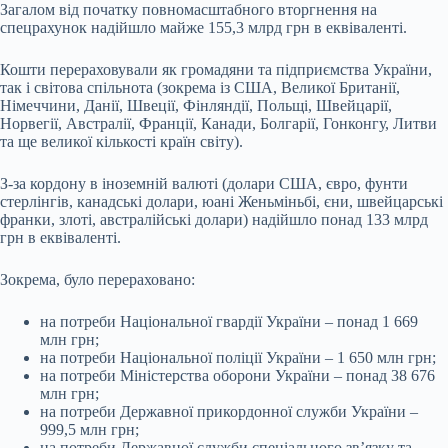
Загалом від початку повномасштабного вторгнення на
спецрахунок надійшло майже 155,3 млрд грн в еквіваленті.
Кошти перераховували як громадяни та підприємства України,
так і світова спільнота (зокрема із США, Великої Британії,
Німеччини, Данії, Швеції, Фінляндії, Польщі, Швейцарії,
Норвегії, Австралії, Франції, Канади, Болгарії, Гонконгу, Литви
та ще великої кількості країн світу).
З-за кордону в іноземній валюті (долари США, євро, фунти
стерлінгів, канадські долари, юані Женьміньбі, єни, швейцарські
франки, злоті, австралійські долари) надійшло понад 133 млрд
грн в еквіваленті.
Зокрема, було перераховано:
на потреби Національної гвардії України – понад 1 669
млн грн;
на потреби Національної поліції України – 1 650 млн грн;
на потреби Міністерства оборони України – понад 38 676
млн грн;
на потреби Державної прикордонної служби України –
999,5 млн грн;
на потреби Державної служби спеціального зв’язку та