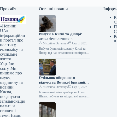
Про сайт
Останні новини
Інформ
К
С
«Новини
П
UA» —
С
Вибухи в Києві та Дніпрі:
інформаційни
К
атака безпілотників
й портал про
и
Михайло Остапчук
Сер 8, 2026
політику,
Вибухи були зафіксовані у Києві та
економіку та
Дніпрі під час оголошення повітряної
суспільне
тривоги. Цю інформацію
життя
підтверджують представники ЗМІ, які
України і
працюють на…
світу. Ми
пишемо про
науку,
Очільник оборонного
медицину та
відомства Великої Британії
новини
Грант Шеппс побував у Києві,
Михайло Остапчук
Сер 8, 2026
Києва,
оглядаючи наслідки
Британський міністр оборони Грант
поєднуючи
російських атак.
Шаппс побував на місцях, які зазнали
російських атак у Києві. За
загальнонаціо
інформацією Укрінформу, це стало
нальні й
відомо…
столичні
теми. Наша