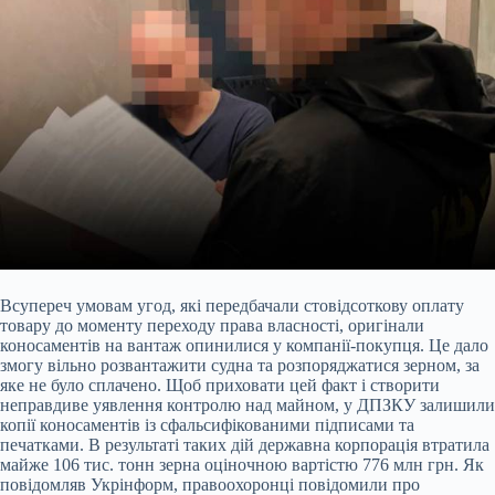
Всупереч умовам угод, які передбачали стовідсоткову оплату
товару до моменту переходу права власності, оригінали
коносаментів на вантаж опинилися у компанії-покупця. Це дало
змогу вільно розвантажити судна та розпоряджатися зерном, за
яке не було сплачено. Щоб приховати цей факт і створити
неправдиве уявлення контролю над майном, у ДПЗКУ залишили
копії коносаментів із сфальсифікованими підписами та
печатками. В результаті таких дій державна корпорація втратила
майже 106 тис. тонн зерна оціночною вартістю 776 млн грн. Як
повідомляв Укрінформ, правоохоронці повідомили про