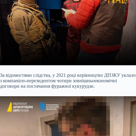
За відомостями слідства, у 2021
році керівництво ДПЗКУ уклало
з компанією-нерезидентом чотири зовнішньоекономічні
договори на постачання фуражної кукурудзи.