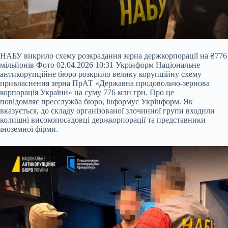
НАБУ викрило схему розкрадання зерна держкорпорації на ₴776
мільйонів Фото 02.04.2026 10:31 Укрінформ Національне
антикорупційне бюро розкрило велику корупційну схему
привласнення зерна ПрАТ «Державна продовольчо-зернова
корпорація України» на суму 776 млн грн. Про це
повідомляє пресслужба бюро, інформує Укрінформ. Як
вказується, до складу організованої злочинної групи входили
колишні високопосадовці держкорпорації та представники
іноземної фірми.