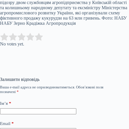
підозру двом службовцям агропідприємства у Київській області
та колишньому народному депутату та ексміністру Міністерства
агропромислового розвитку України, які організували схему
фіктивного продажу кукурудзи на 63 млн гривень. Фото: НАБУ
НАБУ Зерно Крадіжка Агропродукція
Submit Rating
Rate this item:
No votes yet.
Залишити відповідь
Ваша e-mail адреса не оприлюднюватиметься.
Обов’язкові поля
позначені
*
Ім’я
*
Email
*