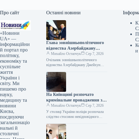
Про сайт
Останні новини
Інформ
К
С
«Новини
П
UA» —
С
Глава зовнішньополітичного
інформаційни
К
відомства Азербайджану
й портал про
и
прибув до Києва
Михайло Остапчук
Сер 7, 2026
політику,
Очільник зовнішньополітичного
економіку та
відомства Азербайджану Джейхун
суспільне
Байрамов прибув до столиці України у
життя
четвер, 6 серпня. Про це в соціальній
України і
мережі Х…
світу. Ми
пишемо про
науку,
На Київщині розпочато
медицину та
кримінальне провадження за
новини
фактом незадовільного
Михайло Остапчук
Сер 7, 2026
Києва,
догляду за доберманами в
У столиці України поліція розпочала
поєднуючи
одному з розплідників.
слідство стосовно невідповідного
утримання приблизно трьох десятків
загальнонаціо
доберманів у розпліднику. Як
нальні й
інформує Укрінформ, цю
столичні
інформацію…