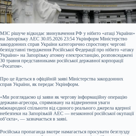
МЗС рішуче відкидає звинувачення РФ у нібито «атаці України»
на Запорізьку АЕС 30.05.2026 23:54 Укрінформ Міністерство
закордонних справ України категорично спростовує чергові
безпідставні твердження Російської Федерації про нібито «атаку
України» на Запорізьку атомну електростанцію, розповсюджені
30 травня представниками російської державної корпорації
«Росатом».
Про це йдеться в офіційній заяві Міністерства закордонних
справ України, як передає Укрінформ.
«Ми розглядаємо ці заяви як чергову
інформаційну операцію
держави-агресора, спрямовану на відвернення уваги
міжнародної спільноти від єдиного реального джерела ядерної
небезпеки на Запорізькій АЕС — незаконної російської окупації
об’єкта», — зазначається в заяві.
Російська пропаганда вкотре намагається просувати безглузду