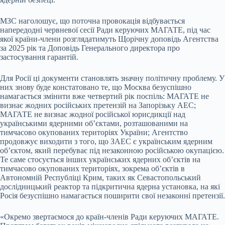
МЗС наголошує, що поточна провокація відбувається
напередодні червневої сесії Ради керуючих МАГАТЕ, під час
якої країни-члени розглядатимуть Щорічну доповідь Агентства
за 2025 рік та Доповідь Генерального директора про
застосування гарантій.
Для Росії ці документи становлять значну політичну проблему. У
них знову буде констатовано те, що Москва безуспішно
намагається змінити вже четвертий рік поспіль: МАГАТЕ не
визнає жодних російських претензій на Запорізьку АЕС;
МАГАТЕ не визнає жодної російської юрисдикції над
українськими ядерними об’єктами, розташованими на
тимчасово окупованих територіях України; Агентство
продовжує виходити з того, що ЗАЕС є українським ядерним
об’єктом, який перебуває під незаконною російською окупацією.
Те саме стосується інших українських ядерних об’єктів на
тимчасово окупованих територіях, зокрема об’єктів в
Автономній Республіці Крим, таких як Севастопольський
дослідницький реактор та підкритична ядерна установка, на які
Росія безуспішно намагається поширити свої незаконні претензії.
«Окремо звертаємося до країн-членів Ради керуючих МАГАТЕ.