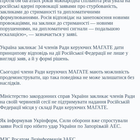
Протягом багатьох років міжнародна спільнота реагувала на
російські ядерні провокації заявами про стурбованість,
закликами до стриманості та дипломатичними
формулюваннями. Росія відповідає на занепокоєння новими
провокаціями, на заклики до стриманості — новими
порушеннями, на дипломатичні сигнали — подальшою
ескалацією», — зазначається у заяві.
Україна закликає 34 членів Ради керуючих МАГАТЕ дати
принципову відповідь на дії Російської Федерації не лише у
вигляді заяв, а й у формі рішень.
Сьогодні члени Ради керуючих МАГАТЕ мають можливість
продемонструвати, що така поведінка не може залишатися без
наслідків.
Міністерство закордонних справ України закликає членів Ради
на своїй червневій сесії не підтримувати надання Російській
Федерації місця у складі Ради керуючих МАГАТЕ.
Як інформував Укрінформ, Сили оборони вже спростували
заяви Росії про нібито удар України по Запорізькій АЕС.
МЗС Росатом Дезінформація ЗАЕС