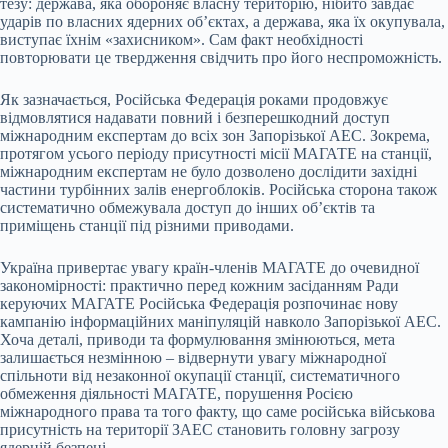
тезу: держава, яка обороняє власну територію, нібито завдає
ударів по власних ядерних об’єктах, а держава, яка їх окупувала,
виступає їхнім «захисником». Сам факт необхідності
повторювати це твердження свідчить про його неспроможність.
Як зазначається, Російська Федерація роками продовжує
відмовлятися надавати повний і безперешкодний доступ
міжнародним експертам до всіх зон Запорізької АЕС. Зокрема,
протягом усього періоду присутності місії МАГАТЕ на станції,
міжнародним експертам не було дозволено дослідити західні
частини турбінних залів енергоблоків. Російська сторона також
систематично обмежувала доступ до інших об’єктів та
приміщень станції під різними приводами.
Україна привертає увагу країн-членів МАГАТЕ до очевидної
закономірності: практично перед кожним засіданням Ради
керуючих МАГАТЕ Російська Федерація розпочинає нову
кампанію інформаційних маніпуляцій навколо Запорізької АЕС.
Хоча деталі, приводи та формулювання змінюються, мета
залишається незмінною – відвернути увагу міжнародної
спільноти від незаконної окупації станції, систематичного
обмеження діяльності МАГАТЕ, порушення Росією
міжнародного права та того факту, що саме російська військова
присутність на території ЗАЕС становить головну загрозу
ядерній безпеці.