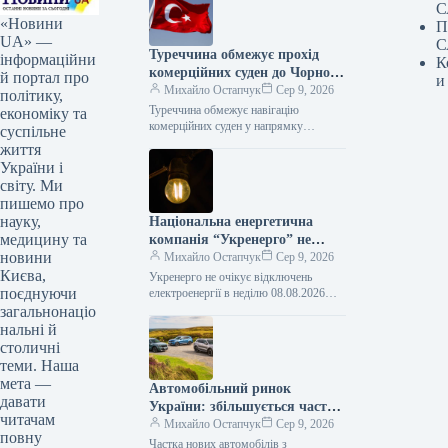
С
«Новини
П
UA» —
С
Туреччина обмежує прохід
інформаційни
К
комерційних суден до Чорного
й портал про
и
моря
Михайло Остапчук
Сер 9, 2026
політику,
Туреччина обмежує навігацію
економіку та
комерційних суден у напрямку
суспільне
Чорного моря – Bloomberg 08.08.2026
життя
16:33 Укрінформ Туреччина накладає
України і
обмеження на пересування
світу. Ми
комерційних…
пишемо про
науку,
Національна енергетична
медицину та
компанія “Укренерго” не
новини
очікує відключень
Михайло Остапчук
Сер 9, 2026
Києва,
електроенергії в неділю.
Укренерго не очікує відключень
поєднуючи
електроенергії в неділю 08.08.2026
18:45 Укрінформ В Україні в неділю, 9
загальнонаціо
серпня, не передбачається обмеження
нальні й
використання…
столичні
теми. Наша
мета —
Автомобільний ринок
давати
України: збільшується частка
читачам
нових автомобілів з
Михайло Остапчук
Сер 9, 2026
повну
бензиновими двигунами –
Частка нових автомобілів з