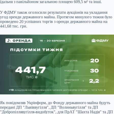
їдальня з павільйоном загальною площею 609,5 м² та інші.
У ФДМУ також оголосили результати аукціонів на укладання
угод оренди державного майна. Протягом минулого тижня було
проведено 20 успішних торгів з оренди державного майна на
441,68 тис. грн.
Як повідомляв Укрінформ, до Фонду державного майна будуть
передані ДП "Львіввугілля", ДП "Волиньвугілля" та ДП
"Добропіллявугілля-видобуток", для ПрАТ "Шахта Надія" та ДП