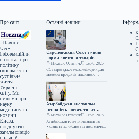
Про сайт
Останні новини
Інформ
К
С
«Новини
П
UA» —
С
Європейський Союз змінив
інформаційни
К
норми ввезення товарів
й портал про
и
тваринного походження
Михайло Остапчук
Сер 6, 2026
політику,
ЄС запроваджує оновлені норми для
економіку та
ввезення продуктів тваринного
суспільне
походження 06.08.2026 13:32
життя
Укрінформ Європейська спільнота
України і
вносить корективи до правил імпорту
світу. Ми
продукції…
пишемо про
науку,
Азербайджан висловлює
медицину та
готовність постачати газ
новини
Україні та розширювати
Михайло Остапчук
Сер 6, 2026
Києва,
співпрацю в енергетичному
Азербайджан готовий надавати газ
поєднуючи
секторі, заявив міністр
Україні та поглиблювати енергетичне
партнерство – очільник МЗС
загальнонаціо
закордонних справ.
06.08.2026 15:12 Укрінформ
нальні й