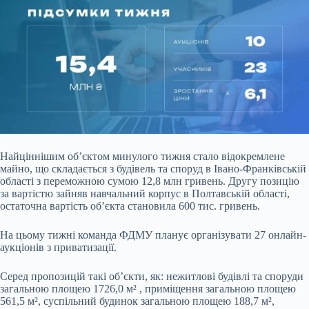
Найціннішим об’єктом минулого тижня стало відокремлене
майно, що складається з будівель та споруд в Івано-Франківській
області з переможною сумою 12,8 млн гривень. Другу позицію
за вартістю зайняв навчальний корпус в Полтавській області,
остаточна вартість об’єкта становила 600 тис. гривень.
На цьому тижні команда ФДМУ планує організувати 27 онлайн-
аукціонів з приватизації.
Серед пропозицій такі об’єкти, як: нежитлові будівлі та споруди
загальною площею 1726,0 м² , приміщення загальною площею
561,5 м², суспільний будинок загальною площею 188,7 м²,