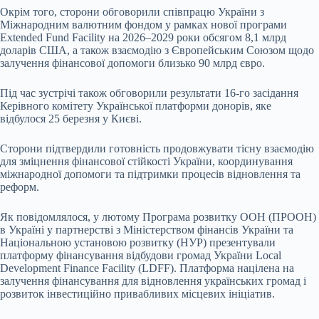
Окрім того, сторони обговорили співпрацю України з
Міжнародним валютним фондом у рамках нової програми
Extended Fund Facility на 2026–2029 роки обсягом 8,1 млрд
доларів США, а також взаємодію з Європейським Союзом щодо
залучення фінансової допомоги близько 90 млрд євро.
Під час зустрічі також обговорили результати 16-го засідання
Керівного комітету Української платформи донорів, яке
відбулося 25 березня у Києві.
Сторони підтвердили готовність продовжувати тісну взаємодію
для зміцнення фінансової стійкості України, координування
міжнародної допомоги та підтримки процесів відновлення та
реформ.
Як повідомлялося, у лютому Програма розвитку ООН (ПРООН)
в Україні у партнерстві з Міністерством фінансів України та
Національною установою розвитку (НУР) презентували
платформу фінансування відбудови громад України Local
Development Finance Facility (LDFF). Платформа націлена на
залучення фінансування для відновлення українських громад і
розвиток інвестиційно привабливих місцевих ініціатив.