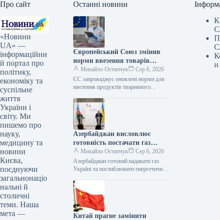
Про сайт
Останні новини
Інформ
К
С
«Новини
П
UA» —
С
Європейський Союз змінив
інформаційни
К
норми ввезення товарів
й портал про
и
тваринного походження
Михайло Остапчук
Сер 6, 2026
політику,
ЄС запроваджує оновлені норми для
економіку та
ввезення продуктів тваринного
суспільне
походження 06.08.2026 13:32
життя
Укрінформ Європейська спільнота
України і
вносить корективи до правил імпорту
світу. Ми
продукції…
пишемо про
науку,
Азербайджан висловлює
медицину та
готовність постачати газ
новини
Україні та розширювати
Михайло Остапчук
Сер 6, 2026
Києва,
співпрацю в енергетичному
Азербайджан готовий надавати газ
поєднуючи
секторі, заявив міністр
Україні та поглиблювати енергетичне
партнерство – очільник МЗС
загальнонаціо
закордонних справ.
06.08.2026 15:12 Укрінформ
нальні й
Азербайджан виявив готовність
столичні
постачати газ…
теми. Наша
мета —
Китай прагне замінити