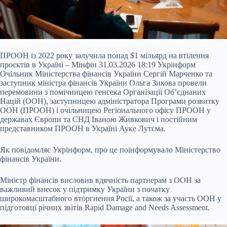
ПРООН із 2022 року залучила понад $1 мільярд на втілення
проєктів в Україні – Мінфін 31.03.2026 18:19 Укрінформ
Очільник Міністерства фінансів України Сергій Марченко та
заступник міністра фінансів України Ольга Зикова провели
перемовини з помічницею генсека Організації Об’єднаних
Націй (ООН), заступницею адміністратора Програми розвитку
ООН (ПРООН) і очільницею Регіонального офісу ПРООН у
державах Європи та СНД Іваною Живкович і постійним
представником ПРООН в Україні Ауке Лутсма.
Як
повідомляє Укрінформ, про це поінформувало Міністерство
фінансів України.
Міністр фінансів висловив вдячність партнерам з ООН за
важливий внесок у підтримку України з початку
широкомасштабного вторгнення Росії, а також за участь ООН у
підготовці річних звітів Rapid Damage and Needs Assessment.