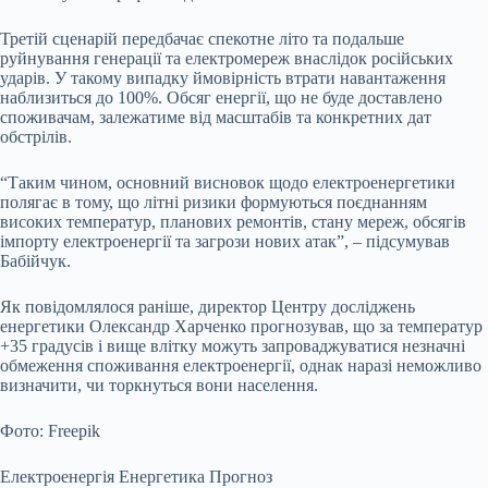
Третій сценарій передбачає спекотне літо та подальше
руйнування генерації та електромереж внаслідок російських
ударів. У такому випадку ймовірність втрати навантаження
наблизиться до 100%. Обсяг енергії, що не буде доставлено
споживачам, залежатиме від масштабів та конкретних дат
обстрілів.
“Таким чином, основний висновок щодо електроенергетики
полягає в тому, що літні ризики формуються поєднанням
високих температур, планових ремонтів, стану мереж, обсягів
імпорту електроенергії та загрози нових атак”, – підсумував
Бабійчук.
Як повідомлялося раніше, директор Центру досліджень
енергетики Олександр Харченко прогнозував, що за температур
+35 градусів і вище влітку можуть запроваджуватися незначні
обмеження споживання електроенергії, однак наразі неможливо
визначити, чи торкнуться вони населення.
Фото: Freepik
Електроенергія Енергетика Прогноз