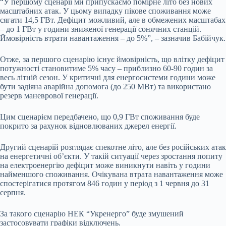
“У першому сценарії ми припускаємо помірне літо без нових
масштабних атак. У цьому випадку пікове споживання може
сягати 14,5 ГВт. Дефіцит можливий, але в обмежених масштабах
– до 1 ГВт у години зниженої генерації сонячних станцій.
Ймовірність втрати навантаження – до 5%”, – зазначив Бабійчук.
Отже, за першого сценарію існує ймовірність, що влітку дефіцит
потужності становитиме 5% часу – приблизно 60-90 годин за
весь літній сезон. У критичні для енергосистеми години може
бути задіяна аварійна допомога (до 250 МВт) та використано
резерв маневрової генерації.
Цим сценарієм передбачено, що 0,9 ГВт споживання буде
покрито за рахунок відновлюваних джерел енергії.
Другий сценарій розглядає спекотне літо, але без російських атак
на енергетичні об’єкти. У такій ситуації через зростання попиту
на електроенергію дефіцит може виникнути навіть у години
найменшого споживання. Очікувана втрата навантаження може
спостерігатися протягом 846 годин у період з 1 червня до 31
серпня.
За такого сценарію НЕК “Укренерго” буде змушений
застосовувати графіки відключень.