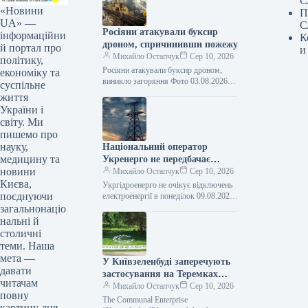
С
«Новини
П
UA» —
С
Росіяни атакували буксир
інформаційни
К
дроном, спричинивши пожежу
й портал про
и
Михайло Остапчук
Сер 10, 2026
політику,
Росіяни атакували буксир дроном,
економіку та
виникло загоряння Фото 03.08.2026
суспільне
15:11 Укрінформ Російські сили
життя
вдосвіта 3 серпня атакували
України і
комерційний буксир безпілотником
світу. Ми
типу…
пишемо про
науку,
Національний оператор
медицину та
Укренерго не передбачає
новини
відключень електроенергії у
Михайло Остапчук
Сер 10, 2026
Києва,
понеділок.
Укргідроенерго не очікує відключень
поєднуючи
електроенергії в понеділок 09.08.2026
20:19 Укрінформ В Україні у
загальнонаціо
понеділок, 10 серпня, обмежень у
нальні й
споживанні електричної…
столичні
теми. Наша
мета —
У Київзеленбуді заперечують
давати
застосування на Теремках
читачам
техніки, наданої Великою
Михайло Остапчук
Сер 10, 2026
повну
Британією для Збройних сил
The Communal Enterprise
картину дня.