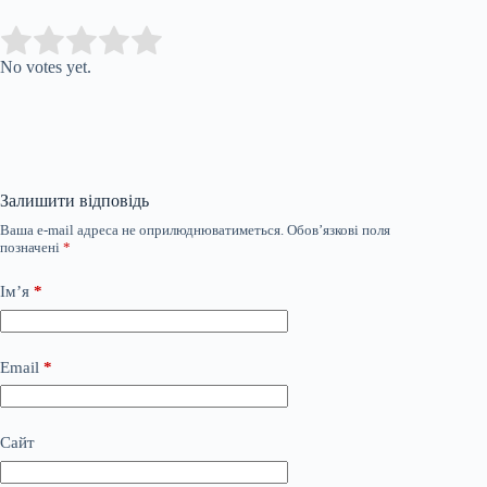
Submit Rating
Rate this item:
No votes yet.
Залишити відповідь
Ваша e-mail адреса не оприлюднюватиметься.
Обов’язкові поля
позначені
*
Ім’я
*
Email
*
Сайт