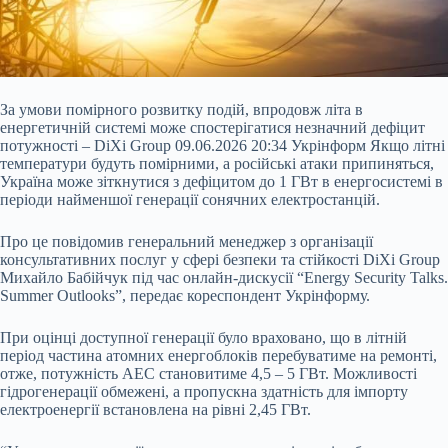
За умови помірного розвитку подій, впродовж літа в
енергетичній системі може спостерігатися незначний дефіцит
потужності – DiXi Group 09.06.2026 20:34 Укрінформ Якщо літні
температури будуть помірними, а російські атаки припиняться,
Україна може зіткнутися з дефіцитом до 1 ГВт в енергосистемі в
періоди найменшої генерації сонячних електростанцій.
Про це повідомив генеральний менеджер з організації
консультативних послуг у сфері безпеки та стійкості DiXi Group
Михайло Бабійчук під час
онлайн-дискусії “Energy Security Talks.
Summer Outlooks”, передає кореспондент Укрінформу.
При оцінці доступної генерації було враховано, що в літній
період частина атомних енергоблоків перебуватиме на ремонті,
отже, потужність АЕС становитиме 4,5 – 5 ГВт. Можливості
гідрогенерації обмежені, а пропускна здатність для імпорту
електроенергії встановлена на рівні 2,45 ГВт.