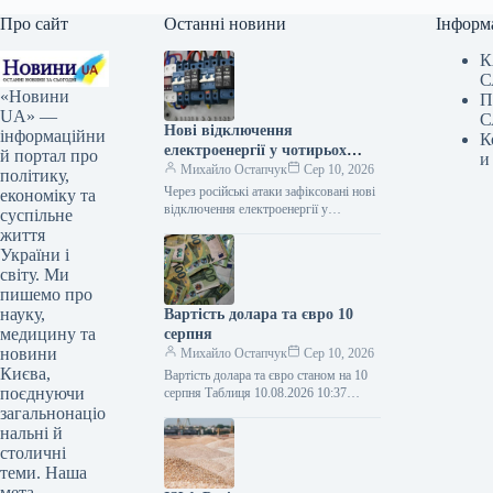
Про сайт
Останні новини
Інформ
К
С
«Новини
П
UA» —
С
Нові відключення
інформаційни
К
електроенергії у чотирьох
й портал про
и
регіонах через російські
Михайло Остапчук
Сер 10, 2026
політику,
обстріли – Укренерго
Через російські атаки зафіксовані нові
економіку та
відключення електроенергії у
суспільне
чотирьох регіонах – Укренерго
життя
10.08.2026 10:24 Укрінформ Станом
України і
на ранок 10 серпня,…
світу. Ми
пишемо про
науку,
Вартість долара та євро 10
медицину та
серпня
новини
Михайло Остапчук
Сер 10, 2026
Києва,
Вартість долара та євро станом на 10
поєднуючи
серпня Таблиця 10.08.2026 10:37
Укрінформ Американська валюта
загальнонаціо
офіційно втратила 1 копійку, євро –…
нальні й
столичні
теми. Наша
мета —