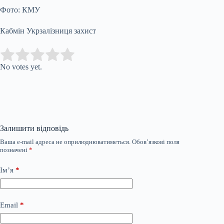
Фото: КМУ
Кабмін Укрзалізниця захист
Submit Rating
Rate this item:
No votes yet.
Залишити відповідь
Ваша e-mail адреса не оприлюднюватиметься.
Обов’язкові поля
позначені
*
Ім’я
*
Email
*