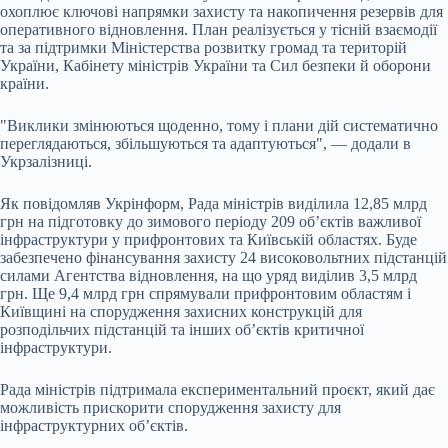
охоплює ключові напрямки захисту та накопичення резервів для
оперативного відновлення. План реалізується у тісній взаємодії
та за підтримки Міністерства розвитку громад та територій
України, Кабінету міністрів України та Сил безпеки й оборони
країни.
"Виклики змінюються щоденно, тому і плани дій систематично
переглядаються, збільшуються та адаптуються", — додали в
Укрзалізниці.
Як повідомляв Укрінформ, Рада міністрів виділила 12,85 млрд
грн на підготовку до зимового періоду 209 об’єктів важливої
інфраструктури у прифронтових та Київській областях. Буде
забезпечено фінансування захисту 24 високовольтних підстанцій
силами Агентства відновлення, на що уряд виділив 3,5 млрд
грн. Ще 9,4 млрд грн спрямували прифронтовим областям і
Київщині на спорудження захисних конструкцій для
розподільчих підстанцій та інших об’єктів критичної
інфраструктури.
Рада міністрів підтримала експериментальний проєкт, який дає
можливість прискорити спорудження захисту для
інфраструктурних об’єктів.