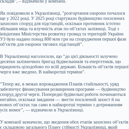
складів", – відзначили у компанії.
Як повідомили в Укрзалізниці, "розгортання охорони почалося
ще у 2022 році. У 2025 році стартувало будівництво посилених
захисних споруд для підстанцій, оскільки противник істотно
збільшив міць та влучність атак по об’єктах залізниці. Тоді з
ініціативи Міністерства розвитку громад та територій України
УЗ було надано понад 800 млн грн на спорудження першої фази
об’єктів для охорони тягових підстанцій".
В Укрзалізниці наголосили, що "до цієї діяльності залучено
десятки залізничних бригад будівельників та енергетиків, що
працюють цілодобово по всій державі. Більшість об’єктів першої
черги вже зведено. В найкоротші терміни".
"Тепер же, в межах впровадження Планів стабільності, уряд
забезпечує фінансування розширення програми — будівництво
споруд другої черги. Попередні будівельні роботи починаються
негайно, оскільки завдання — звести посилений захист й на
нових об’єктах так само в найкоротші терміни з дотриманням
усіх вимог", — відзначили в Укрзалізниці.
У компанії зазначили, що зведення обох етапів захисних об’єктів
є складовою загального Плану стійкості Укрзалізниці, який