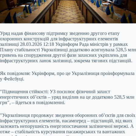
Уряд надав фінансову підтримку зведенню другого етапу
охоронних конструкцій для інфраструктурних елементів
залізниці 28.03.2026 12:18 Укрінформ Рада міністрів у рамках
Плану стабільності Укрзалізниці додатково асигнувала 528,5 млн
гривень на спорудження другої фази захисних укріплень для
інфраструктурних ланок залізниці, зокрема тягових підстанцій.
Як повідомляє Укрінформ, про це Укрзалізниця проінформувала
у Фейсбуці.
"Підвищення стійкості: УЗ посилює фізичний захист
енергетичних об’єктів
– уряд виділив на це додатково 528,5 млн
грн", – йдеться в повідомленні.
"Укрзалізниця продовжує зведення оборонних об’єктів для своїх
інфраструктурних елементів, насамперед – підстанцій, від яких
залежить непорушність енергопостачання залізничної мережі. А
отже – стабільність курсування пасажирських та вантажних