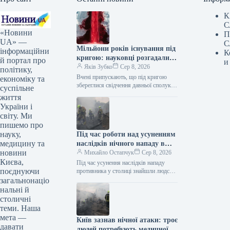
К
С
«Новини
П
UA» —
С
Мільйони років існування під
інформаційни
К
кригою: науковці розгадали
й портал про
и
загадку Кривавих водоспадів
Яків Зубко
Сер 8, 2026
політику,
Вчені припускають, що під кригою
економіку та
збереглися свідчення давньої сполуки
суспільне
між Антарктидою та водним
життя
басейном. Кривавий водоспад в
України і
Антарктиді / ©…
світу. Ми
пишемо про
науку,
Під час роботи над усуненням
медицину та
наслідків нічного нападу в
новини
Києві знайдено людське тіло.
Михайло Остапчук
Сер 8, 2026
Києва,
Під час усунення наслідків нападу
поєднуючи
противника у столиці знайшли людське
тіло. Як інформує Укрінформ, про це
загальнонаціо
у Телеграмі написала Київська…
нальні й
столичні
теми. Наша
мета —
Київ зазнав нічної атаки: троє
давати
людей потребують медичної