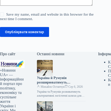
Save my name, email and website in this browser for the
next time I comment.
Опублікувати коментар
Про сайт
Останні новини
Інформ
К
С
«Новини
П
UA» —
С
Україна й Румунія
інформаційни
К
розширюватимуть
й портал про
и
альтернативні шляхи
Михайло Остапчук
Сер 6, 2026
політику,
поставок для експорту
Україна та Румунія розвиватимуть
економіку та
сільськогосподарської
альтернативні логістичні шляхи для
суспільне
експорту сільськогосподарської
продукції
життя
продукції 05.08.2026 16:14 Укрінформ
України і
Україна та Румунія працюють над
світу. Ми