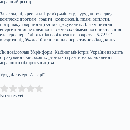
аграрний реєстр".
Загалом, підкреслила Прем'єр-міністр, "уряд впроваджує
комплекс програм: гранти, компенсації, прямі виплати,
підтримку тваринництва та страхування. Для зміцнення
енергетичної незалежності в умовах обмеженого постачання
електроенергії діють пільгові кредити, зокрема "5-7-9%" і
кредити під 0% до 10 млн грн на енергетичне обладнання".
Як повідомляв Укрінформ, Кабінет міністрів України вводить
страхування військових ризиків і гранти на відновлення
аграрного підприємництва.
Уряд Фермери Аграрії
Submit Rating
Rate this item:
No votes yet.