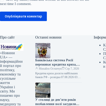
next time I comment.
Опублікувати коментар
Про сайт
Останні новини
Інформ
К
С
«Новини
П
UA» —
С
Банківська система Росії
інформаційни
К
переживає кредитна криза,
й портал про
и
що торкнулася провідних
Михайло Остапчук
Сер 7, 2026
політику,
фінансових установ.
Кредитна криза досягла найбільших
економіку та
банків РФ – розвідка 07.08.2026 03:10
суспільне
Укрінформ Найбільший банк РФ,
життя
«Сбер», у фінансовій звітності за
України і
перше…
світу. Ми
пишемо про
науку,
У столиці до дев’яти років
медицину та
позбавлення волі засудили