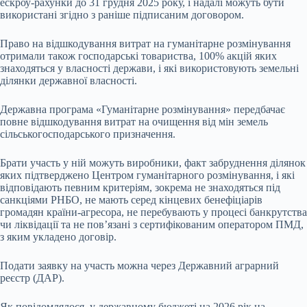
ескроу-рахунки до 31 грудня 2025 року, і надалі можуть бути
використані згідно з раніше підписаним договором.
Право на відшкодування витрат на гуманітарне розмінування
отримали також господарські товариства, 100% акцій яких
знаходяться у власності держави, і які використовують земельні
ділянки державної власності.
Державна програма «Гуманітарне розмінування» передбачає
повне відшкодування витрат на очищення від мін земель
сільськогосподарського призначення.
Брати участь у ній можуть виробники, факт забруднення ділянок
яких підтверджено Центром гуманітарного розмінування, і які
відповідають певним критеріям, зокрема не знаходяться під
санкціями РНБО, не мають серед кінцевих бенефіціарів
громадян країни-агресора, не перебувають у процесі банкрутства
чи ліквідації та не пов’язані з сертифікованим оператором ПМД,
з яким укладено договір.
Подати заявку на участь можна через Державний аграрний
реєстр (ДАР).
Як повідомлялося, у державному бюджеті на 2026 рік на