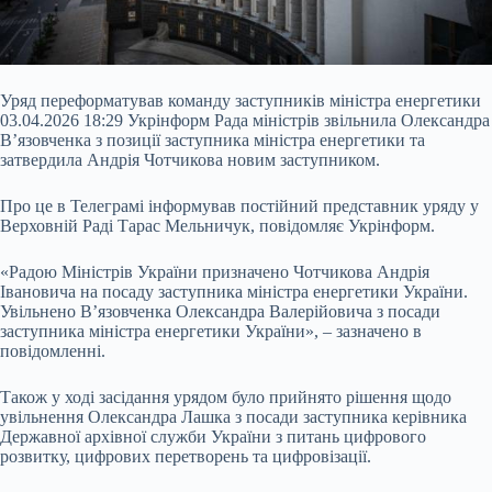
Уряд переформатував команду заступників міністра енергетики
03.04.2026 18:29 Укрінформ Рада міністрів звільнила Олександра
В’язовченка з позиції заступника міністра енергетики та
затвердила Андрія Чотчикова новим заступником.
Про це в Телеграмі інформував постійний представник уряду у
Верховній Раді Тарас Мельничук, повідомляє Укрінформ.
«Радою Міністрів України призначено Чотчикова Андрія
Івановича на посаду заступника міністра енергетики України.
Увільнено В’язовченка Олександра
Валерійовича з посади
заступника міністра енергетики України», – зазначено в
повідомленні.
Також у ході засідання урядом було прийнято рішення щодо
увільнення Олександра Лашка з посади заступника керівника
Державної архівної служби України з питань цифрового
розвитку, цифрових перетворень та цифровізації.