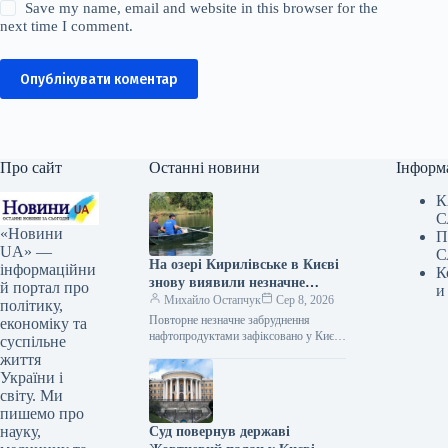
Save my name, email and website in this browser for the
next time I comment.
Опублікувати коментар
Про сайт
Останні новини
Інформ
К
С
«Новини
П
UA» —
С
На озері Кирилівське в Києві
інформаційни
К
знову виявили незначне
й портал про
и
забруднення після нападу
Михайло Остапчук
Сер 8, 2026
політику,
росіян.
Повторне незначне забруднення
економіку та
нафтопродуктами зафіксовано у Києві
суспільне
на озері Кирилівське та струмку
життя
Сирець після російської атаки, що
України і
сталася в ніч…
світу. Ми
пишемо про
науку,
Суд повернув державі