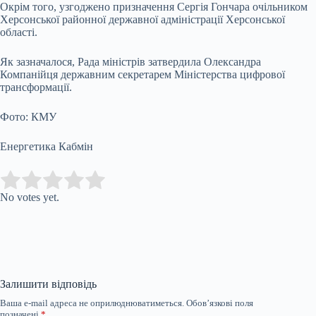
Окрім того, узгоджено призначення Сергія Гончара очільником
Херсонської районної державної адміністрації Херсонської
області.
Як зазначалося, Рада міністрів затвердила Олександра
Компанійця державним секретарем Міністерства цифрової
трансформації.
Фото: КМУ
Енергетика Кабмін
Submit Rating
Rate this item:
No votes yet.
Залишити відповідь
Ваша e-mail адреса не оприлюднюватиметься.
Обов’язкові поля
позначені
*