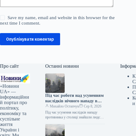
Save my name, email and website in this browser for the
next time I comment.
Опублікувати коментар
Про сайт
Останні новини
Інформ
К
С
«Новини
П
UA» —
С
Під час роботи над усуненням
інформаційни
К
наслідків нічного нападу в
й портал про
и
Києві знайдено людське тіло.
Михайло Остапчук
Сер 8, 2026
політику,
Під час усунення наслідків нападу
економіку та
противника у столиці знайшли людське
суспільне
тіло. Як інформує Укрінформ, про це
життя
у Телеграмі написала Київська…
України і
світу. Ми