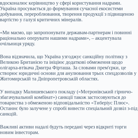
вдосконалює керівництво у сфері користування надрами.
Україна просувається до формування сучасної екосистеми
добування, перероблювання, творення продукції з підвищеною
вартістю у галузі критичних мінералів.
«Ми маємо, що запропонувати державам-партнерам і повинні
раціонально оперувати нашими надрами», – акцентувала
очільниця уряду.
Вона відзначила, що Україна узгоджує санкційну політику з
Великою Британією та ініціює додаткові обмеження щодо
олігарха-втікача Дмитра Фірташа. За словами прем'єрки, це
створює юридичні основи для анулювання трьох спецдозволів у
Житомирській та Дніпропетровській областях.
У випадку Малишевського покладу («Мотронівський гірничо-
збагачувальний комбінат») санкції також застосовуються до
товариства з обмеженою відповідальністю «Тиберіус Плюс».
Останнє було залучене у спробі вивести спеціальний дозвіл з-під
санкцій.
Важливі активи надалі будуть передані через відкриті торги
новим інвесторам.