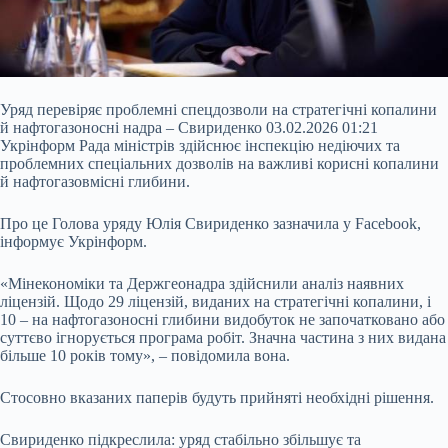
Уряд перевіряє проблемні спецдозволи на стратегічні копалини
й нафтогазоносні надра – Свириденко 03.02.2026 01:21
Укрінформ Рада міністрів здійснює інспекцію недіючих та
проблемних спеціальних дозволів на важливі корисні копалини
й нафтогазовмісні глибини.
Про це Голова уряду Юлія Свириденко зазначила у Facebook,
інформує Укрінформ.
«Мінекономіки та Держгеонадра здійснили аналіз наявних
ліцензій. Щодо 29 ліцензій, виданих на стратегічні копалини, і
10 – на нафтогазоносні глибини видобуток
не започатковано або
суттєво ігнорується програма робіт. Значна частина з них видана
більше 10 років тому», – повідомила вона.
Стосовно вказаних паперів будуть прийняті необхідні рішення.
Свириденко підкреслила: уряд стабільно збільшує та