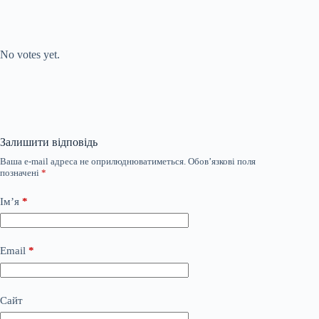
Submit Rating
Rate this item:
No votes yet.
Залишити відповідь
Ваша e-mail адреса не оприлюднюватиметься.
Обов’язкові поля
позначені
*
Ім’я
*
Email
*
Сайт