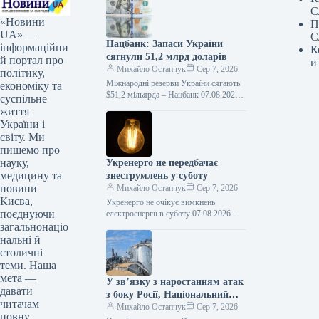
С
«Новини
П
UA» —
С
Нацбанк: Запаси України
інформаційни
К
сягнули 51,2 млрд доларів
й портал про
и
Михайло Остапчук
Сер 7, 2026
політику,
Міжнародні резерви України сягають
економіку та
$51,2 мільярда – Нацбанк 07.08.2026
суспільне
16:11 Укрінформ Міжнародні резерви
життя
України у липні 2026 року
України і
зменшилися на…
світу. Ми
пишемо про
науку,
Укренерго не передбачає
медицину та
знеструмлень у суботу
новини
Михайло Остапчук
Сер 7, 2026
Києва,
Укренерго не очікує вимкнень
поєднуючи
електроенергії в суботу 07.08.2026
18:06 Укрінформ У суботу, 8 серпня,
загальнонаціо
на території України не передбачається
нальні й
запровадження…
столичні
теми. Наша
мета —
У зв’язку з наростанням атак
давати
з боку Росії, Національний
читачам
банк прийняв заходи для
Михайло Остапчук
Сер 7, 2026
повну