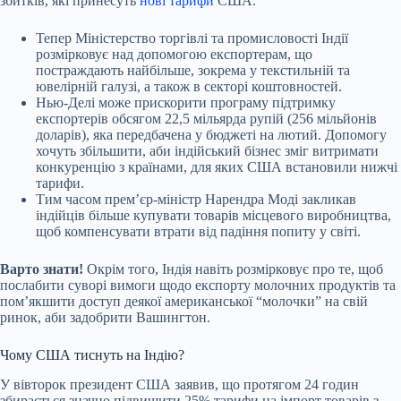
збитків, які принесуть
нові тарифи
США.
Тепер Міністерство торгівлі та промисловості Індії
розмірковує над допомогою експортерам, що
постраждають найбільше, зокрема у текстильній та
ювелірній галузі, а також в секторі коштовностей.
Нью-Делі може прискорити програму підтримку
експортерів обсягом 22,5 мільярда рупій (256 мільйонів
доларів), яка передбачена у бюджеті на лютий. Допомогу
хочуть збільшити, аби індійський бізнес зміг витримати
конкуренцію з країнами, для яких США встановили нижчі
тарифи.
Тим часом прем’єр-міністр Нарендра Моді закликав
індійців більше купувати товарів місцевого виробництва,
щоб компенсувати втрати від падіння попиту у світі.
Варто знати!
Окрім того, Індія навіть розмірковує про те, щоб
послабити суворі вимоги щодо експорту молочних продуктів та
пом’якшити доступ деякої американської “молочки” на свій
ринок, аби задобрити Вашингтон.
Чому США тиснуть на Індію?
У вівторок президент США заявив, що протягом 24 годин
збирається значно підвищити 25% тарифи на імпорт товарів з