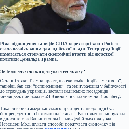
Різке підвищення тарифів США через торгівлю з Росією
стало неочікуваним для індійської влади. Тепер уряд Індії
намагається стримати економічні втрати від жорсткої
політики Дональда Трампа.
Як Індія намагається врятувати економіку?
Останні заяви Трампа про те, що економіка Індії є “мертвою”,
тарифні бар’єри “неприємними”, та звинувачення у байдужості
до страждань українців, застали індійських посадовців
зненацька, повідомляє
24 Канал
з посиланням на Bloomberg.
Така риторика американського президента щодо Індії була
безпрецедентною і схожою на “ляпас”. Вона значно напружила
відносини між Вашингтоном і Нью-Делі й змусила уряд
Нарендри Моді шукати способи порятувати економіку від