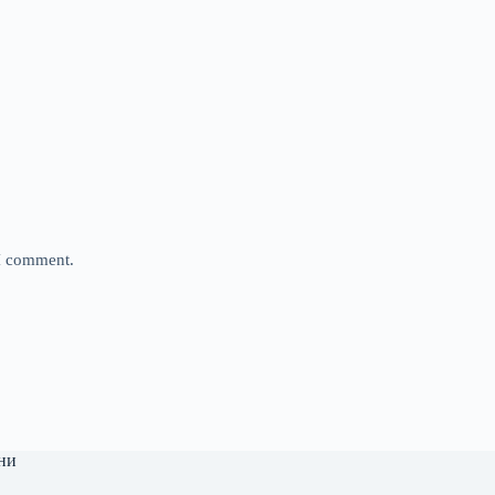
 I comment.
ни