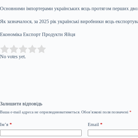
Основними імпортерами українських яєць протягом перших двох мі
Як зазначалося, за 2025 рік українські виробники яєць експорту
Економіка Експорт Продукти Яйця
Submit Rating
Rate this item:
No votes yet.
Залишити відповідь
Ваша e-mail адреса не оприлюднюватиметься.
Обов’язкові поля позначені
*
Ім’я
*
Email
*