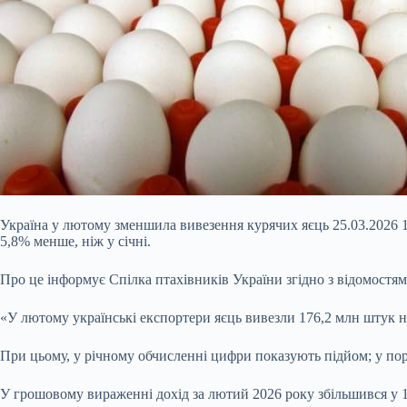
Україна у лютому зменшила вивезення курячих яєць 25.03.2026 1
5,8% менше, ніж у січні.
Про це інформує Спілка птахівників України згідно з відомост
«У лютому українські експортери яєць вивезли 176,2 млн штук на 
При цьому, у річному обчисленні цифри показують підйом; у пор
У грошовому вираженні дохід за лютий 2026 року збільшився у 1,