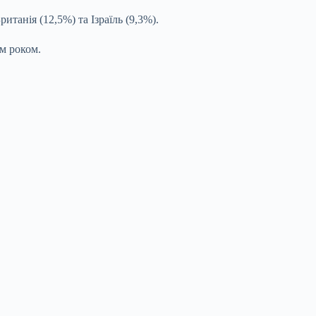
танія (12,5%) та Ізраїль (9,3%).
ім роком.