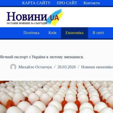
Перейти
КАРТА САЙТУ
ПРО САЙТ
Контакти
до
вмісту
Політика
Київ
Економіка
В світі
Яєчний експорт з України в лютому зменшився.
Михайло Остапчук
26.03.2026
Новини економік