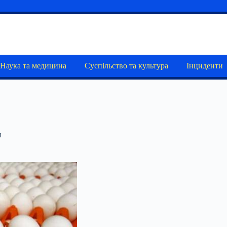
Наука та медицина
Суспільство та культура
Інциденти
и