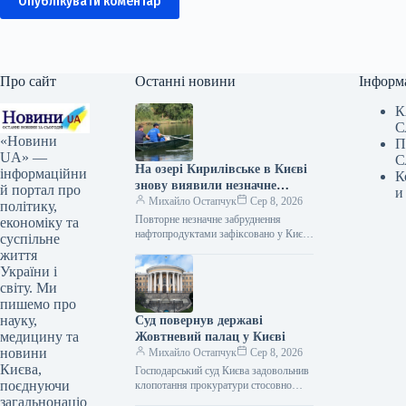
Опублікувати коментар
Про сайт
Останні новини
Інформ
К
С
«Новини
П
UA» —
С
На озері Кирилівське в Києві
інформаційни
К
знову виявили незначне
й портал про
и
забруднення після нападу
Михайло Остапчук
Сер 8, 2026
політику,
росіян.
Повторне незначне забруднення
економіку та
нафтопродуктами зафіксовано у Києві
суспільне
на озері Кирилівське та струмку
життя
Сирець після російської атаки, що
України і
сталася в ніч…
світу. Ми
пишемо про
науку,
Суд повернув державі
медицину та
Жовтневий палац у Києві
новини
Михайло Остапчук
Сер 8, 2026
Києва,
Господарський суд Києва задовольнив
поєднуючи
клопотання прокуратури стосовно
повернення державі будівлі, відомої як
загальнонаціо