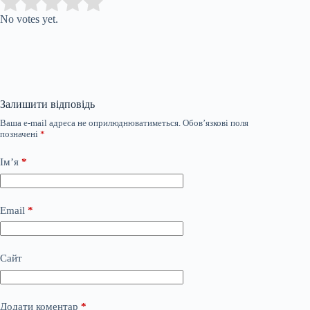
Submit Rating
Rate this item:
No votes yet.
Залишити відповідь
Ваша e-mail адреса не оприлюднюватиметься.
Обов’язкові поля
позначені
*
Ім’я
*
Email
*
Сайт
Додати коментар
*