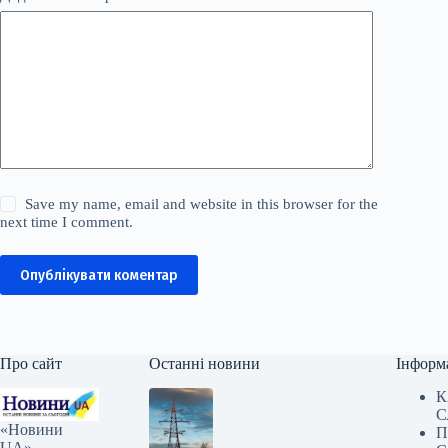
Save my name, email and website in this browser for the
next time I comment.
Опублікувати коментар
Про сайт
Останні новини
Інформ
К
С
«Новини
П
UA» —