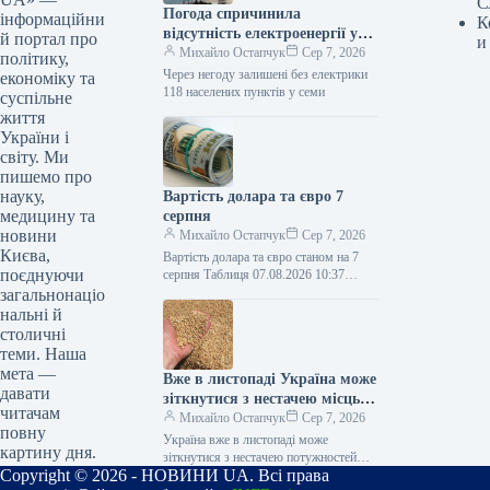
С
Погода спричинила
інформаційни
К
відсутність електроенергії у
й портал про
и
118 населених пунктах шести
Михайло Остапчук
Сер 7, 2026
політику,
областей.
Через негоду залишені без електрики
економіку та
118 населених пунктів у семи
суспільне
життя
України і
світу. Ми
пишемо про
науку,
Вартість долара та євро 7
медицину та
серпня
новини
Михайло Остапчук
Сер 7, 2026
Києва,
Вартість долара та євро станом на 7
поєднуючи
серпня Таблиця 07.08.2026 10:37
Укрінформ Долар офіційно став
загальнонаціо
дорожчим на 8 копійок, євро…
нальні й
столичні
теми. Наша
мета —
Вже в листопаді Україна може
давати
зіткнутися з нестачею місць
читачам
для зберігання зернових.
Михайло Остапчук
Сер 7, 2026
повну
Україна вже в листопаді може
картину дня.
зіткнутися з нестачею потужностей
Copyright © 2026 - НОВИНИ UA. Всі права
для зберігання зерна 07.08.2026 11:34