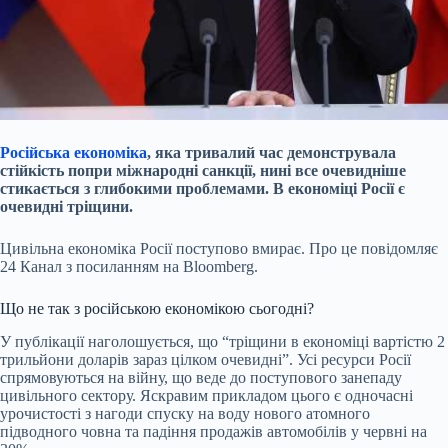
Російська економіка
, яка тривалий час демонструвала
стійкість попри міжнародні санкції, нині все очевидніше
стикається з глибокими проблемами. В економіці Росії є
очевидні тріщини.
Цивільна економіка Росії поступово вмирає. Про це повідомляє
24 Канал з посиланням на Bloomberg.
Що не так з російською економікою сьогодні?
У публікації наголошується, що “тріщини в економіці вартістю 2
трильйони
доларів зараз цілком очевидні”. Усі ресурси Росії
спрямовуються на війну, що веде до поступового занепаду
цивільного сектору. Яскравим прикладом цього є одночасні
урочистості з нагоди спуску на воду нового атомного
підводного човна та падіння продажів автомобілів у червні на