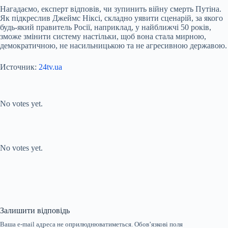
Нагадаємо, експерт відповів, чи зупинить війну смерть Путіна.
Як підкреслив Джеймс Ніксі, складно уявити сценарій, за якого
будь-який правитель Росії, наприклад, у найближчі 50 років,
зможе змінити систему настільки, щоб вона стала мирною,
демократичною, не насильницькою та не агресивною державою.
Источник:
24tv.ua
Submit Rating
Rate this item:
No votes yet.
Submit Rating
Rate this item:
No votes yet.
Залишити відповідь
Ваша e-mail адреса не оприлюднюватиметься.
Обов’язкові поля