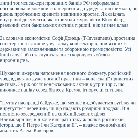
липні топменеджери провідних банків РФ неформально
обговорювали можливість звернення до уряду за підтримкою, бо
рівень проблемних кредитів невпинно зростає. Як свідчать
внутрішні документи, які отримали журналісти Bloomberg,
реальний стан банківських активів гірший, ніж визнає влада.
За словами економістки Софії Донець (T-Investments), зростання
спостерігається лише у вузькому колі секторів, пов’язаних із
державними замовленнями та оборонною промисловістю. Усі
інші галузі або стагнують та вже скорочують обсяги
виробництва.
Шукаючи джерела наповнення воєнного бюджету, російський
уряд вдався до дуже поганої практики – конфіскації приватних
активів. За рік обсяг конфіскованих активів утричі зріс, що
викликає паніку серед бізнесу. Кремль ігнорує ці сигнали.
“Путіну насправді байдуже, що менше видобувається вугілля чи
вирубується деревини, чи що падають роздрібні продажі. Він
повністю зосереджений на своїх військових цілях.
Найімовірніше, він хоче відіграти таку ж роль в російській
історії, що й Петро I чи Катерина II”, – вважає економічний
аналітик Алекс Кокчаров.