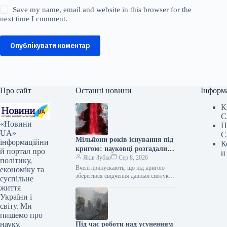
Save my name, email and website in this browser for the
next time I comment.
Опублікувати коментар
Про сайт
Останні новини
Інформ
К
С
«Новини
П
UA» —
С
Мільйони років існування під
інформаційни
К
кригою: науковці розгадали
й портал про
и
загадку Кривавих водоспадів
Яків Зубко
Сер 8, 2026
політику,
Вчені припускають, що під кригою
економіку та
збереглися свідчення давньої сполуки
суспільне
між Антарктидою та водним
життя
басейном. Кривавий водоспад в
України і
Антарктиді / ©…
світу. Ми
пишемо про
науку,
Під час роботи над усуненням