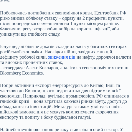
30%.
Побоюючись поглиблення економічної кризи, Центробанк РФ
різко знизив облікову ставку – одразу на 2 процентні пункти,
після попереднього зменшення на 1 пункт місяцем раніше.
Фактично, регулятор зробив вибір на користь інфляції, аби
уникнути ще глибшого спаду.
Існує дедалі більше доказів складних часів у багатьох секторах
російської економіки. Наслідки війни, західних санкцій,
дефіциту робочої сили,
зниження цін
на нафту, дорожчої валюти
та високих процентних ставок,
– стверджує Алекс Кокчаров, аналітик з геоекономічних питань
Bloomberg Economics.
Попри активний експорт енергоресурсів до Китаю, Індії та
частково до Європи, цього недостатньо для підтримки всієї
економіки. Наприклад, вугільна промисловість РФ опинилася в
глибокій кризі – вона втратила ключові ринки збуту, доступ до
обладнання та інвестицій. Металургія також у мінусі: навіть
військові замовлення не можуть компенсувати скорочення
експорту та попиту з боку будівельної галузі.
Найнебезпечнішою зоною ризику став фінансовий сектор. У