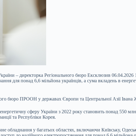
України – директорка Регіонального бюро Ексклюзив 06.04.2026
чання для понад 6,6 мільйона українців, а сума вкладень в енерг
ного бюро ПРООН у державах Європи та Центральної Азії Івана
нергетичну сферу України з 2022 року становить понад 550 млн д
ранції та Республіки Корея.
е обладнання у багатьох областях, включаючи Київську, Одеську, 
оступ до надійного електропостачання для понад 6,6 мільйона о