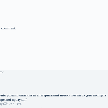
 I comment.
ни
унія розширюватимуть альтернативні шляхи поставок для експорту
арської продукції
чук
Сер 6, 2026