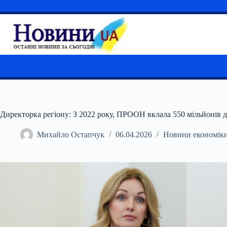
Перейти
до
вмісту
Директорка регіону: З 2022 року, ПРООН вклала 550 мільйонів до
Михайло Остапчук
06.04.2026
Новини економік