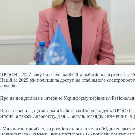
ПРООН з 2022 року інвестувала $550 мільйонів в енергосектор 
Націй за 2025 рік поліпшила доступ до стабільного електропоста
доларів.
Про це повідомила в інтервʼю Укрінформу керівниця Регіональ
Вона зазначила, що загальний обсяг капіталовкладень ПРООН в е
Японії, а також Євросоюзу, Данії, Бельгії, Ісландії, Німеччини, Ф
«Ми змогли придбати та розмістити життєво необхідне енергетичн
Волинську та Сумську. Лише протягом 2025 року ми розширили д