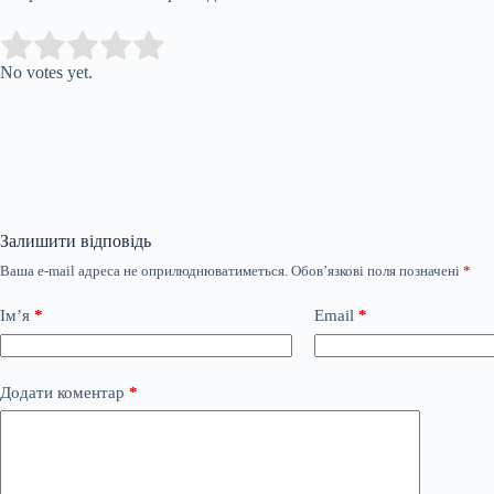
Submit Rating
Rate this item:
No votes yet.
Залишити відповідь
Ваша e-mail адреса не оприлюднюватиметься.
Обов’язкові поля позначені
*
Ім’я
*
Email
*
Додати коментар
*