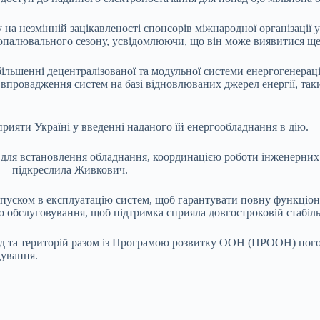
а незмінній зацікавленості спонсорів міжнародної організації
 опалювального сезону, усвідомлюючи, що він може виявитися ще
льшенні децентралізованої та модульної системи енергогенерації
ровадження систем на базі відновлюваних джерел енергії, таких
ияти Україні у введенні наданого їй енергообладнання в дію.
для встановлення обладнання, координацією роботи інженерних 
, – підкреслила Живкович.
запуском в експлуатацію систем, щоб гарантувати повну функціо
го обслуговування, щоб підтримка сприяла довгостроковій стабіл
ад та територій разом із Програмою розвитку ООН (ПРООН) пого
дування.