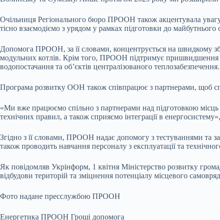
Очільниця Регіонального бюро ПРООН також акцентувала увагу н
тісно взаємодіємо з урядом у рамках підготовки до майбутнього
Допомога ПРООН, за її словами, концентрується на швидкому збі
модульних котлів. Крім того, ПРООН підтримує пришвидшення вп
водопостачання та об’єктів централізованого теплозабезпечення.
Програма розвитку ООН також співпрацює з партнерами, щоб спр
«Ми вже працюємо спільно з партнерами над підготовкою місць 
технічних правил, а також сприяємо інтеграції в енергосистему»
Згідно з її словами, ПРООН надає допомогу з тестуваннями та 
також проводить навчання персоналу з експлуатації та технічно
Як повідомляв Укрінформ, 1 квітня Міністерство розвитку гром
відбудови територій та зміцнення потенціалу місцевого самовря
Фото надане пресслужбою ПРООН
Енергетика ПРООН Гроші допомога