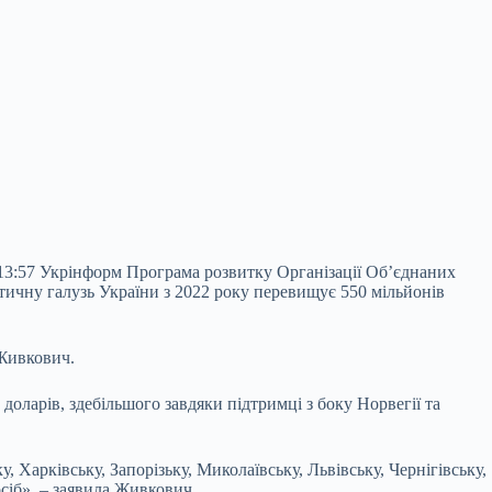
 13:57 Укрінформ Програма розвитку Організації Об’єднаних
етичну галузь України з 2022 року перевищує 550 мільйонів
 Живкович.
оларів, здебільшого завдяки підтримці з боку Норвегії та
Харківську, Запорізьку, Миколаївську, Львівську, Чернігівську,
сіб», – заявила Живкович.