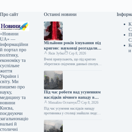
Про сайт
Останні новини
Інформ
К
С
«Новини
П
UA» —
С
Мільйони років існування під
інформаційни
К
кригою: науковці розгадали
й портал про
и
загадку Кривавих водоспадів
Яків Зубко
Сер 8, 2026
політику,
Вчені припускають, що під кригою
економіку та
збереглися свідчення давньої сполуки
суспільне
між Антарктидою та водним
життя
басейном. Кривавий водоспад в
України і
Антарктиді / ©…
світу. Ми
пишемо про
науку,
Під час роботи над усуненням
медицину та
наслідків нічного нападу в
новини
Києві знайдено людське тіло.
Михайло Остапчук
Сер 8, 2026
Києва,
Під час усунення наслідків нападу
поєднуючи
противника у столиці знайшли людське
тіло. Як інформує Укрінформ, про це
загальнонаціо
у Телеграмі написала Київська…
нальні й
столичні