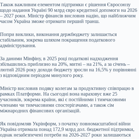
Також важливим елементом підтримки є рішення Євросоюзу
щодо надання Україні 90 млрд євро кредитної допомоги на 2026
– 2027 роки. Міністр фінансів висловив надію, що найближчим
часом Україна зможе отримати перший транш.
Попри виклики, виконання держбюджету залишається
стабільним, зокрема шляхом покращення податкового
адміністрування.
За даними Мінфіну, в 2025 році податкові надходження
збільшились приблизно на 20%, митні – на 21%, а за січень –
лютий 2026 року доходи бюджету зросли на 16,5% у порівнянні
з відповідним періодом минулого року.
Міністр висловив подяку колегам за продуктивну співпрацю в
рамках Платформи. На сьогодні вона нараховує вже 25
учасників, зокрема країни, які є постійними і тимчасовими
членами чи тимчасовими спостерігачами, а також сім
міжнародних фінансових організацій.
Як повідомляв Укрінформ, з початку повномасштабної війни
Україна отримала понад 172,9 млрд дол. бюджетної підтримки,
однак незабезпечені потреби на 2026-2027 роки залишаються