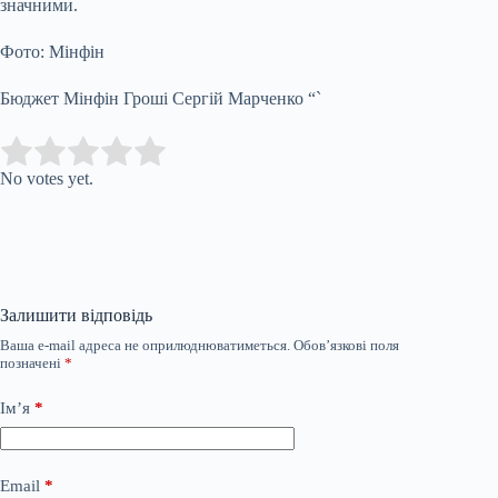
значними.
Фото: Мінфін
Бюджет Мінфін Гроші Сергій Марченко “`
Submit Rating
Rate this item:
No votes yet.
Залишити відповідь
Ваша e-mail адреса не оприлюднюватиметься.
Обов’язкові поля
позначені
*
Ім’я
*
Email
*