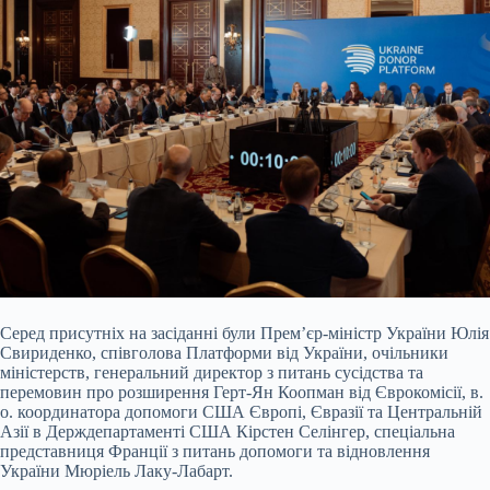
Серед присутніх на засіданні були Прем’єр-міністр України Юлія
Свириденко, співголова Платформи від України, очільники
міністерств, генеральний директор з питань сусідства та
перемовин про розширення Герт-Ян Коопман від Єврокомісії, в.
о. координатора допомоги США Європі, Євразії та Центральній
Азії в Держдепартаменті США Кірстен Селінгер, спеціальна
представниця Франції з питань допомоги та відновлення
України Мюріель Лаку-Лабарт.