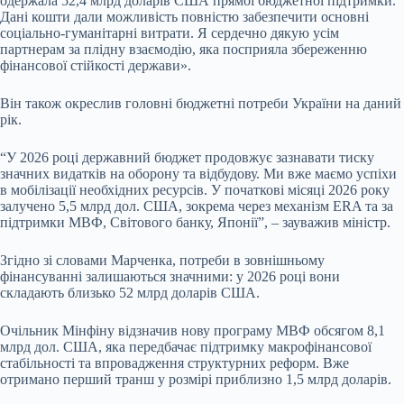
одержала 52,4 млрд доларів США прямої бюджетної підтримки.
Дані кошти дали можливість повністю забезпечити основні
соціально-гуманітарні витрати. Я сердечно дякую усім
партнерам за плідну взаємодію, яка посприяла збереженню
фінансової стійкості держави».
Він також окреслив головні бюджетні потреби України на даний
рік.
“У 2026 році державний бюджет продовжує зазнавати тиску
значних видатків на оборону та відбудову. Ми вже маємо успіхи
в мобілізації необхідних ресурсів. У початкові місяці 2026 року
залучено 5,5 млрд дол. США, зокрема через механізм ERA та за
підтримки МВФ, Світового банку, Японії”, – зауважив міністр.
Згідно зі словами Марченка, потреби в зовнішньому
фінансуванні залишаються значними: у 2026 році вони
складають близько 52 млрд доларів США.
Очільник Мінфіну відзначив нову програму МВФ обсягом 8,1
млрд дол. США, яка передбачає підтримку макрофінансової
стабільності та впровадження структурних реформ. Вже
отримано перший транш у розмірі приблизно 1,5 млрд доларів.