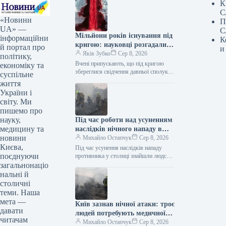
К
С
«Новини
П
UA» —
С
Мільйони років існування під
інформаційни
К
кригою: науковці розгадали
й портал про
и
загадку Кривавих водоспадів
Яків Зубко
Сер 8, 2026
політику,
Вчені припускають, що під кригою
економіку та
збереглися свідчення давньої сполуки
суспільне
між Антарктидою та водним
життя
басейном. Кривавий водоспад в
України і
Антарктиді / ©…
світу. Ми
пишемо про
науку,
Під час роботи над усуненням
медицину та
наслідків нічного нападу в
новини
Києві знайдено людське тіло.
Михайло Остапчук
Сер 8, 2026
Києва,
Під час усунення наслідків нападу
поєднуючи
противника у столиці знайшли людське
тіло. Як інформує Укрінформ, про це
загальнонаціо
у Телеграмі написала Київська…
нальні й
столичні
теми. Наша
мета —
Київ зазнав нічної атаки: троє
давати
людей потребують медичної
читачам
допомоги
Михайло Остапчук
Сер 8, 2026