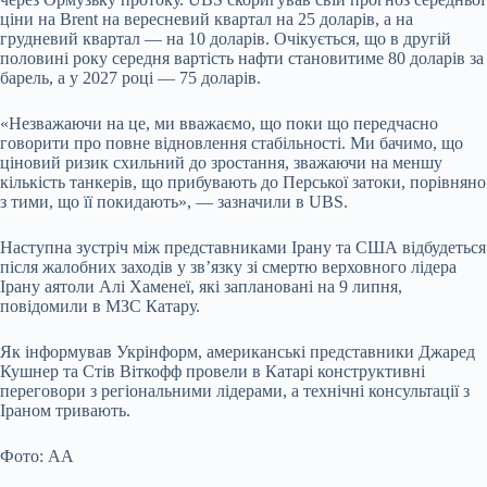
ціни на Brent на вересневий квартал на 25 доларів, а на
грудневий квартал — на 10 доларів. Очікується, що в другій
половині року середня вартість нафти становитиме 80 доларів за
барель, а у 2027 році — 75 доларів.
«Незважаючи на це, ми вважаємо, що поки що передчасно
говорити про повне відновлення стабільності. Ми бачимо, що
ціновий ризик схильний до зростання, зважаючи на меншу
кількість танкерів, що прибувають до Перської затоки, порівняно
з тими, що її покидають», — зазначили в UBS.
Наступна зустріч між представниками Ірану та США відбудеться
після жалобних заходів у зв’язку зі смертю верховного лідера
Ірану аятоли Алі Хаменеї, які заплановані на 9 липня,
повідомили в МЗС Катару.
Як інформував Укрінформ, американські представники Джаред
Кушнер та Стів Віткофф провели в Катарі конструктивні
переговори з регіональними лідерами, а технічні консультації з
Іраном тривають.
Фото: АА