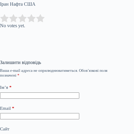
Іран Нафта США
Submit Rating
Rate this item:
No votes yet.
Залишити відповідь
Ваша e-mail адреса не оприлюднюватиметься.
Обов’язкові поля
позначені
*
Ім’я
*
Email
*
Сайт