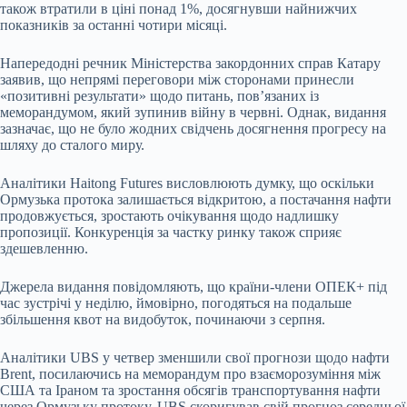
також втратили в ціні понад 1%, досягнувши найнижчих
показників за останні чотири місяці.
Напередодні речник Міністерства закордонних справ Катару
заявив, що непрямі переговори між сторонами принесли
«позитивні результати» щодо питань, пов’язаних із
меморандумом, який зупинив війну в червні. Однак, видання
зазначає, що не було жодних свідчень досягнення прогресу на
шляху до сталого миру.
Аналітики Haitong Futures висловлюють думку, що оскільки
Ормузька протока залишається відкритою, а постачання нафти
продовжується, зростають очікування щодо надлишку
пропозиції. Конкуренція за частку ринку також сприяє
здешевленню.
Джерела видання повідомляють, що країни-члени ОПЕК+ під
час зустрічі у неділю, ймовірно, погодяться на подальше
збільшення квот на видобуток, починаючи з серпня.
Аналітики UBS у четвер зменшили свої прогнози щодо нафти
Brent, посилаючись на меморандум про взаєморозуміння між
США та Іраном та зростання обсягів транспортування нафти
через Ормузьку протоку. UBS скоригував свій прогноз середньої