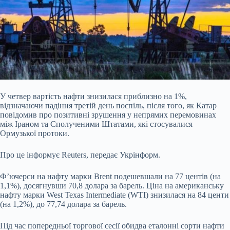
У четвер вартість нафти знизилася приблизно на 1%,
відзначаючи падіння третій день поспіль, після того, як Катар
повідомив про позитивні зрушення у непрямих перемовинах
між Іраном та Сполученими Штатами, які стосувалися
Ормузької протоки.
Про це інформує Reuters, передає Укрінформ.
Ф’ючерси на нафту марки Brent подешевшали на 77 центів (на
1,1%), досягнувши 70,8 долара
за барель. Ціна на американську
нафту марки ​West Texas Intermediate (WTI) знизилася на 84 центи
(на 1,2%), до 77,74 долара за барель.
Під час попередньої торгової сесії обидва еталонні сорти нафти