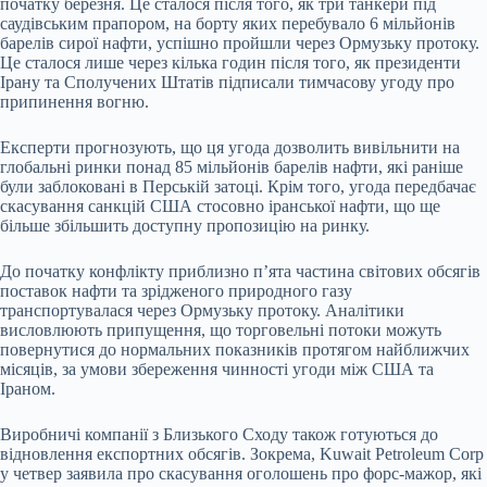
початку березня. Це сталося після того, як три танкери під
саудівським прапором, на борту яких перебувало 6 мільйонів
барелів сирої нафти, успішно пройшли через Ормузьку протоку.
Це сталося лише через кілька годин після того, як президенти
Ірану та Сполучених Штатів підписали тимчасову угоду про
припинення вогню.
Експерти прогнозують, що ця угода дозволить вивільнити на
глобальні ринки понад 85 мільйонів барелів нафти, які раніше
були заблоковані в Перській затоці. Крім того, угода передбачає
скасування санкцій США стосовно іранської нафти, що ще
більше збільшить доступну пропозицію на ринку.
До початку конфлікту приблизно п’ята частина світових обсягів
поставок нафти та зрідженого природного газу
транспортувалася через Ормузьку протоку. Аналітики
висловлюють припущення, що торговельні потоки можуть
повернутися до нормальних показників протягом найближчих
місяців, за умови збереження чинності угоди між США та
Іраном.
Виробничі компанії з Близького Сходу також готуються до
відновлення експортних обсягів. Зокрема, Kuwait Petroleum Corp
у четвер заявила про скасування оголошень про форс-мажор, які