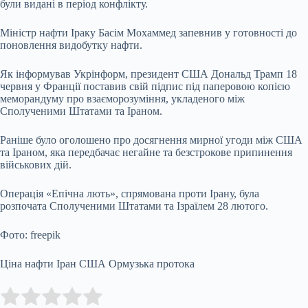
були видані в період конфлікту.
Міністр нафти Іраку Басім Мохаммед запевнив у готовності до
поновлення видобутку нафти.
Як інформував Укрінформ, президент США Дональд Трамп 18
червня у Франції поставив свій підпис під паперовою копією
меморандуму про взаєморозуміння, укладеного між
Сполученими Штатами та Іраном.
Раніше було оголошено про досягнення мирної угоди між США
та Іраном, яка передбачає негайне та безстрокове припинення
військових дій.
Операція «Епічна лють», спрямована проти Ірану, була
розпочата Сполученими Штатами та Ізраїлем 28 лютого.
Фото: freepik
Ціна нафти Іран США Ормузька протока
Submit Rating
Rate this item: