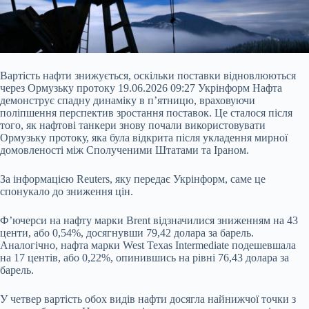
Вартість нафти знижується, оскільки поставки відновлюються
через Ормузьку протоку 19.06.2026 09:27 Укрінформ Нафта
демонструє спадну динаміку в п’ятницю, враховуючи
поліпшення перспектив зростання поставок. Це сталося після
того, як нафтові танкери знову почали використовувати
Ормузьку протоку, яка була відкрита після укладення мирної
домовленості між Сполученими Штатами та Іраном.
За інформацією Reuters, яку передає Укрінформ, саме це
спонукало до зниження цін.
Ф’ючерси на нафту марки Brent
відзначилися зниженням на 43
центи, або 0,54%, досягнувши 79,42 долара за барель.
Аналогічно, нафта марки West Texas Intermediate подешевшала
на 17 центів, або 0,22%, опинившись на рівні 76,43 долара за
барель.
У четвер вартість обох видів нафти досягла найнижчої точки з