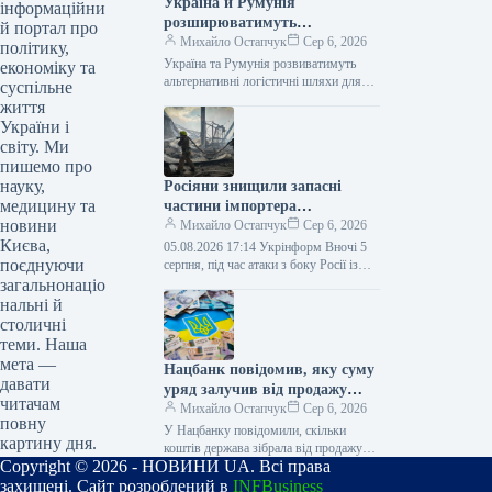
Україна й Румунія
інформаційни
розширюватимуть
й портал про
альтернативні шляхи
Михайло Остапчук
Сер 6, 2026
політику,
поставок для експорту
Україна та Румунія розвиватимуть
економіку та
сільськогосподарської
альтернативні логістичні шляхи для
суспільне
експорту сільськогосподарської
продукції
життя
продукції 05.08.2026 16:14 Укрінформ
України і
Україна та Румунія працюють над
світу. Ми
розширенням…
пишемо про
науку,
Росіяни знищили запасні
медицину та
частини імпортера
новини
автомобілів двох брендів
Михайло Остапчук
Сер 6, 2026
Києва,
05.08.2026 17:14 Укрінформ Вночі 5
поєднуючи
серпня, під час атаки з боку Росії із
застосуванням ракет та дронів, було
загальнонаціо
зруйновано склад…
нальні й
столичні
теми. Наша
мета —
Нацбанк повідомив, яку суму
давати
уряд залучив від продажу
читачам
ОВДП з початку року
Михайло Остапчук
Сер 6, 2026
повну
У Нацбанку повідомили, скільки
картину дня.
коштів держава зібрала від продажу
Copyright © 2026 - НОВИНИ UA. Всі права
ОВДП від початку поточного року
05.08.2026 17:14 Укрінформ Від
захищені. Сайт розроблений в
INFBusiness