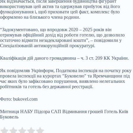
Як відзначається, після завершення будівництва фігурант
використовував цей актив та одержував прибуток від його
функціонування і, щоб приховати цей факт, комплекс було
оформлено на близького члена родини.
“Задокументовано, що впродовж 2020 – 2025 років він
отримував офіційний дохід від роботи готелю, що дозволило
остаточно відмити незадекларовані кошти”, – повідомили у
Спеціалізованій антикорупційній прокуратурі.
Кваліфікація дій даного громадянина – ч. 3 ст. 209 КК України.
Як повідомляв Укрінформ, Податкова інспекція на початку року
провела інспекції на курортах "Буковелю" та Яремчанщини під
час яких було зафіксовано порушення, виявлено нелегальних
робітників та готель без державної реєстрації.
Фото: bukovel.com
Митниця НАБУ Підозра САП Відмивання грошей Готель Київ
Буковель
Submit Rating
Rate this item: