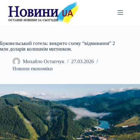
Перейти
до
вмісту
Буковельський готель: викрито схему “відмивання” 2
млн доларів колишнім митником.
Михайло Остапчук
27.03.2026
Новини економіки