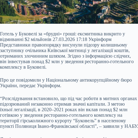
Готель у Буковелі за «брудні» гроші: ексмитника викрито у
відмиванні $2 мільйонів 27.03.2026 17:18 Укрінформ
Представники правопорядку висунули підозру колишньому
заступнику очільника Київської митниці у легалізації коштів,
отриманих злочинним шляхом. Згідно з інформацією слідчих,
він інвестував понад $2 млн у зведення ресторанно-готельного
комплексу в Буковелі.
Про це повідомили у Національному антикорупційному бюро
України, передає Укрінформ.
“Розслідування встановило, що під час роботи
в митних органах
підозрюваний незаконно отримав значні капітали. З метою
їхньої легалізації, в 2020–2021 роках він вклав понад $2 млн
готівкою у зведення ресторанно-готельного комплексу на
території гірськолижного курорту “Буковель” в населеному
пункті Поляниця Івано-Франківської області”, – заявили у НАБУ.