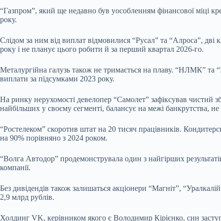
“Газпром”, який ще недавно був уособленням фінансової міці кре
року.
Слідом за ним від виплат відмовилися “Русал” та “Алроса”, дві к
року і не планує цього робити й за перший квартал 2026-го.
Металургійна галузь також не тримається на плаву. “НЛМК” та 
виплати за підсумками 2023 року.
На ринку нерухомості девелопер “Самолет” зафіксував чистий зби
найбільших у своєму сегменті, балансує на межі банкрутства, н
“Ростелеком” скоротив штат на 20 тисяч працівників. Кондитер
на 90% порівняно з 2024 роком.
“Волга Автодор” продемонструвала один з найгірших результатів:
компанії.
Без дивідендів також залишаться акціонери “Магніт”, “Уралкалій
2,9 млрд рублів.
Холдинг VK, керівником якого є Володимир Кірієнко, син заступ