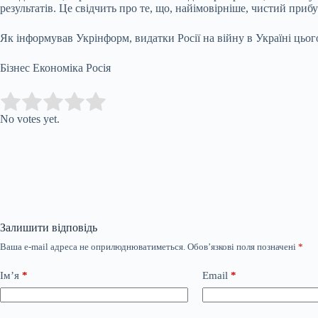
результатів. Це свідчить про те, що, найімовірніше, чистий при
Як інформував Укрінформ, видатки Росії на війну в Україні цьо
Бізнес Економіка Росія
Submit Rating
Rate this item:
No votes yet.
Залишити відповідь
Ваша e-mail адреса не оприлюднюватиметься.
Обов’язкові поля позначені
*
Ім’я
*
Email
*