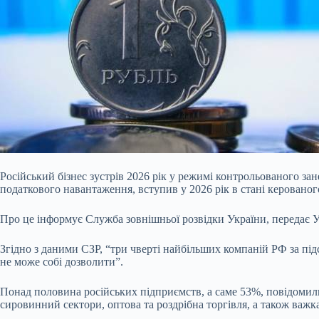
Російський бізнес зустрів 2026 рік у режимі контрольованого за
податкового навантаження, вступив у 2026 рік в стані керованог
Про це інформує Служба зовнішньої розвідки України, передає 
Згідно з даними СЗР, “три чверті найбільших компаній РФ за пі
не може собі дозволити”.
Понад половина російських підприємств, а саме 53%, повідомили 
сировинний сектори, оптова та роздрібна торгівля, а також важк