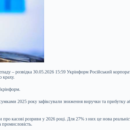
непаду – розвідка 30.05.2026 15:59 Укрінформ Російський корпор
о краху.
Укрінформ.
дсумками 2025 року зафіксували зниження виручки та прибутку а
про касові розриви у 2026 році. Для 27% з них це нова реальніс
а промисловість.