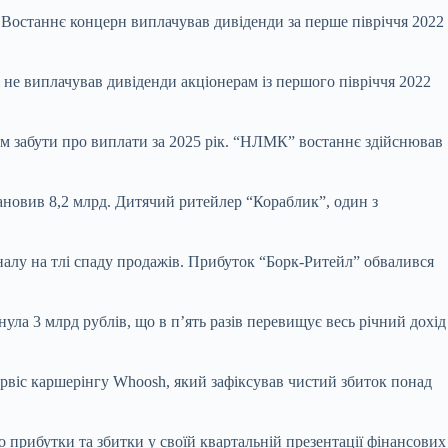
. Востаннє концерн виплачував дивіденди за перше півріччя 2022
ж не виплачував дивіденди акціонерам із першого півріччя 2022
м забути про виплати за 2025 рік. “НЛМК” востаннє здійснював
тановив 8,2 млрд. Дитячий ритейлер “Кораблик”, один з
алу на тлі спаду продажів. Прибуток “Борк-Ритейл” обвалився
ула 3 млрд рублів, що в п’ять разів перевищує весь річний дохід
сервіс каршерінгу Whoosh, який зафіксував чистий збиток понад
 прибутки та збитки у своїй квартальній презентації фінансових