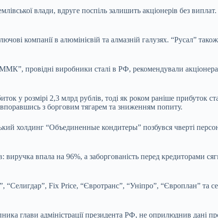
млівської влади, вдруге поспіль залишить акціонерів без виплат
лючові компанії в алюмінієвій та алмазній галузях. “Русал” тако
“ММК”, провідні виробники сталі в РФ, рекомендували акціонера
ток у розмірі 2,3 млрд рублів, тоді як роком раніше прибуток с
е впоравшись з борговим тягарем та зниженням попиту.
ський холдинг “Объединенные кондитеры” позбувся чверті персон
 виручка впала на 96%, а заборгованість перед кредиторами сягн
”, “Селигдар”, Fix Price, “Євротранс”, “Уніпро”, “Європлан” та 
ника глави адміністрації президента РФ, не оприлюднив дані про