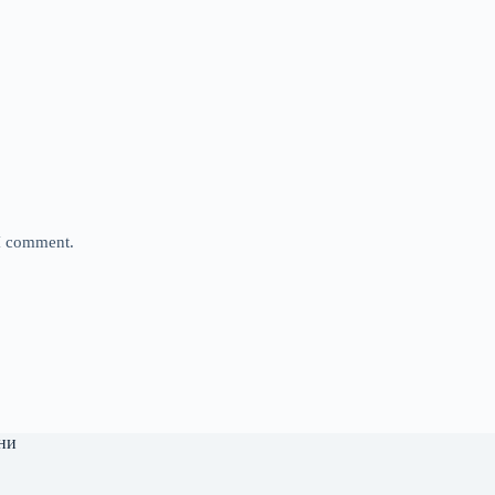
 I comment.
ни