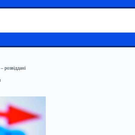
– розвіддані
и