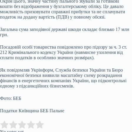
Окрім цього, значну частину пального збували за готівкові
кошти без відображення у бухгалтерському обліку. Це давало
можливість приховувати справжні прибутки та не сплачувати
податок на додану вартість (ПДВ) у повному обсязі.
Загальна сума заподіяної державі шкоди складає близько 17 млн
грн.
Посадовій особі товариства повідомлено про підозру за ч. 3 ст.
212 Кримінального кодексу України (навмисне ухилення від
сплати податків в особливо значних розмірах).
Як повідомляв Укрінформ, Служба безпеки України та Бюро
економічної безпеки виявили масштабну схему розкрадання
фінансів в енергетичних компаніях України, що підконтрольні
одному з підсанкційних бізнесменів.
Фото: БЕБ
Податки Київщина БЕБ Пальне
Submit Rating
Rate this item:
No votes yet.