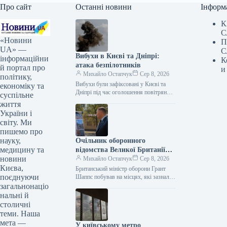
Про сайт
Останні новини
Інформ
К
С
«Новини
П
UA» —
С
Вибухи в Києві та Дніпрі:
інформаційни
К
атака безпілотників
й портал про
и
Михайло Остапчук
Сер 8, 2026
політику,
Вибухи були зафіксовані у Києві та
економіку та
Дніпрі під час оголошення повітряної
суспільне
тривоги. Цю інформацію
життя
підтверджують представники ЗМІ, які
України і
працюють на…
світу. Ми
пишемо про
науку,
Очільник оборонного
медицину та
відомства Великої Британії
новини
Грант Шеппс побував у Києві,
Михайло Остапчук
Сер 8, 2026
Києва,
оглядаючи наслідки
Британський міністр оборони Грант
поєднуючи
російських атак.
Шаппс побував на місцях, які зазнали
російських атак у Києві. За
загальнонаціо
інформацією Укрінформу, це стало
нальні й
відомо…
столичні
теми. Наша
мета —
У київському метро