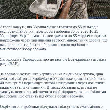
Аграрії кажуть, що Україна може втратити до $5 мільярдів
експортної виручки через дорогі добрива 30.03.2026 16:25
Укрінформ Україна може недоотримати до $5 млрд експортних
надходжень через підвищення вартості мінеральних добрив, що
вже викликає серйозні побоювання щодо посівної та
майбутнього збору врожаю.
Як інформує Укрінформ, про це заявляє Всеукраїнська аграрна
рада (ВАР).
За словами заступника керівника ВАР Дениса Марчука, ціна
аміачної селітри та карбаміду в Україні вже досягла приблизно
40 тис. грн/т і перевищує світові котирування через логістичні
видатки та митні чинники. В таких обставинах аграрії не
зможуть повністю забезпечити свої підприємства необхідними
ресурсами, що ставить під сумнів обсяги врожаю.
Окрім того, виробники відчувають відсутність економічного