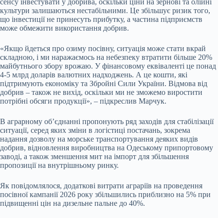
сенсу інвестувати у добрива, оскільки ціни на зернові та олійні
культури залишаються нестабільними. Це збільшує ризик того,
що інвестиції не принесуть прибутку, а частина підприємств
може обмежити використання добрив.
«Якщо йдеться про озиму посівну, ситуація може стати вкрай
складною, і ми наражаємось на небезпеку втратити більше 20%
майбутнього збору врожаю. У фінансовому еквіваленті це понад
4-5 млрд доларів валютних надходжень. А це кошти, які
підтримують економіку та Збройні Сили України. Відмова від
добрив – також не вихід, оскільки ми не зможемо виростити
потрібні обсяги продукції», – підкреслив Марчук.
В аграрному об’єднанні пропонують ряд заходів для стабілізації
ситуації, серед яких зміни в логістиці постачань, зокрема
надання дозволу на морське транспортування деяких видів
добрив, відновлення виробництва на Одеському припортовому
заводі, а також зменшення мит на імпорт для збільшення
пропозиції на внутрішньому ринку.
Як повідомлялося, додаткові витрати аграріїв на проведення
посівної кампанії 2026 року збільшились приблизно на 5% при
підвищенні цін на дизельне пальне до 40%.