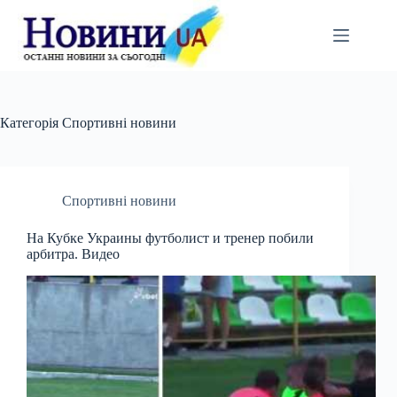
Перейти
до
вмісту
Категорія
Спортивні новини
Спортивні новини
На Кубке Украины футболист и тренер побили
арбитра. Видео