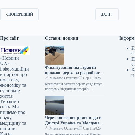
ПОПЕРЕДНІЙ
ДАЛІ
Про сайт
Останні новини
Інформ
К
С
«Новини
П
UA» —
С
Фінансування під гарантії
інформаційни
К
врожаю: держава розробляє
й портал про
и
ініціативу допомоги
Михайло Остапчук
Сер 1, 2026
політику,
сільгоспвиробникам
Кредити під заставу зерна: уряд готує
економіку та
програму підтримки аграріїв
суспільне
31.07.2026 18:28 Укрінформ Уряд
життя
розробляє програму доступного
України і
фінансування для сільгоспвиробників,
світу. Ми
які…
пишемо про
науку,
Через зниження рівня води в
медицину та
Дністрі Україна та Молдова
новини
домовилися зменшити скиди з
Михайло Остапчук
Сер 1, 2026
Києва,
водосховища.
Через зниження рівня води в Дністрі