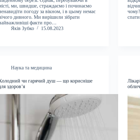
південному березі. Однак, перебуваючи в
відкр
місті, ми, швидше, страждаємо і починаємо
відчи
ненавидіти погоду за вікном, і в цьому немає
чому?
нічого дивного. Ми вирішили зібрати
спати
найважливіші факти про…
Яків Зубко
15.08.2023
Наука та медицина
Холодний чи гарячий душ — що корисніше
Лікар
для здоров’я
облич