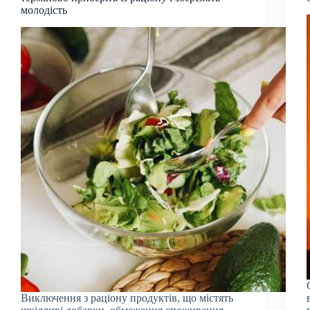
молодість
Виключення з раціону продуктів, що містять