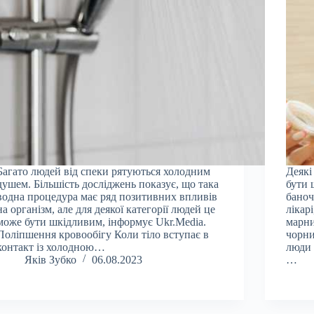
Багато людей від спеки рятуються холодним
Деякі
душем. Більшість досліджень показує, що така
бути 
водна процедура має ряд позитивних впливів
баноч
на організм, але для деякої категорії людей це
лікар
може бути шкідливим, інформує Ukr.Media.
марни
Поліпшення кровообігу Коли тіло вступає в
чорни
контакт із холодною…
люди 
Яків Зубко
06.08.2023
…