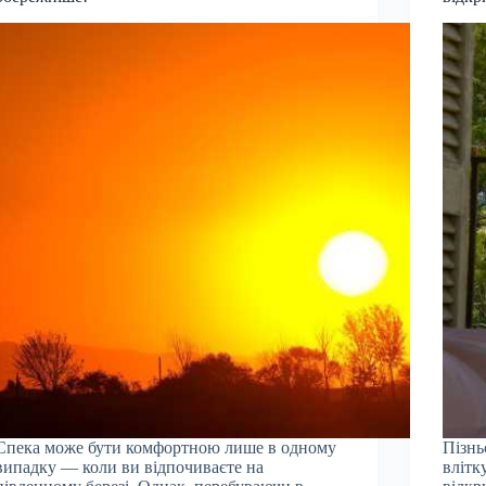
Спека може бути комфортною лише в одному
Пізнь
випадку — коли ви відпочиваєте на
влітк