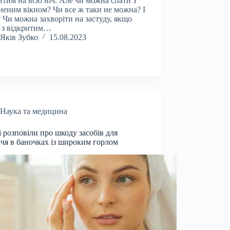
итим на всю ніч. Але чи можна спати з
неним вікном? Чи все ж таки не можна? І
 Чи можна захворіти на застуду, якщо
 з відкритим…
Яків Зубко
15.08.2023
Наука та медицина
і розповіли про шкоду засобів для
чя в баночках із широким горлом