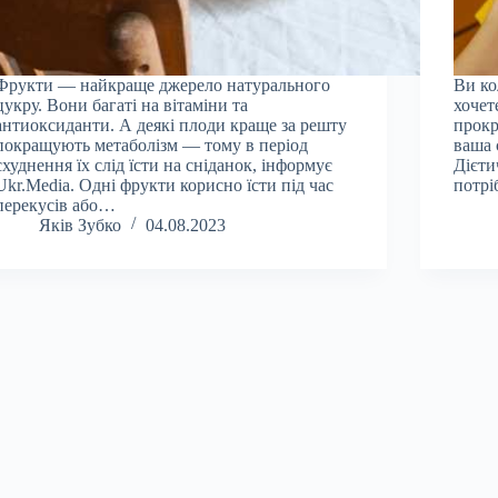
Фрукти — найкраще джерело натурального
Ви ко
цукру. Вони багаті на вітаміни та
хочет
антиоксиданти. А деякі плоди краще за решту
прокр
покращують метаболізм — тому в період
ваша 
схуднення їх слід їсти на сніданок, інформує
Дієти
Ukr.Media. Одні фрукти корисно їсти під час
потрі
перекусів або…
Яків Зубко
04.08.2023