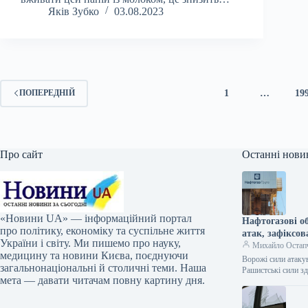
Яків Зубко
03.08.2023
1
…
19
ПОПЕРЕДНІЙ
Про сайт
Останні нови
«Новини UA» — інформаційний портал
Нафтогазові о
про політику, економіку та суспільне життя
атак, зафіксо
України і світу. Ми пишемо про науку,
Михайло Остап
медицину та новини Києва, поєднуючи
Ворожі сили атаку
загальнонаціональні й столичні теми. Наша
Рашистські сили з
мета — давати читачам повну картину дня.