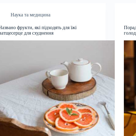
Наука та медицина
Названо фрукти, які підходять для їжі
Порад
натщесерце для схуднення
голод