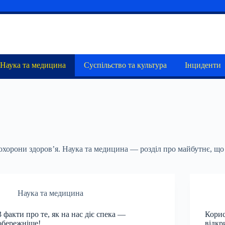
Наука та медицина
Суспільство та культура
Інциденти
охорони здоров’я. Наука та медицина — розділ про майбутнє, що 
Наука та медицина
3 факти про те, як на нас діє спека —
Корис
обережніше!
відкр