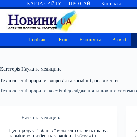
Перейти
КАРТА САЙТУ
ПРО САЙТ
Контакти
до
вмісту
Політика
Київ
Економіка
В світі
Категорія
Наука та медицина
Технологічні прориви, здоров’я та космічні дослідження
Технологічні прориви, космічні дослідження та новини системи 
Наука та медицина
Цей продукт “вбиває” колаген і старить шкіру:
терміново приберіть із раціону і збережіть