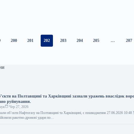
9
200
201
202
203
204
205
…
207
ни
б’єкти на Полтавщині та Харківщині зазнали уражень внаслідок вор
вано руйнування.
чук
Чер 27, 2026
вали об’єкти Нафтогазу на Полтавщині та Харківщині, є пошкодження 27.06.2026 10:48
дійснили ракетно-дронові удари по…