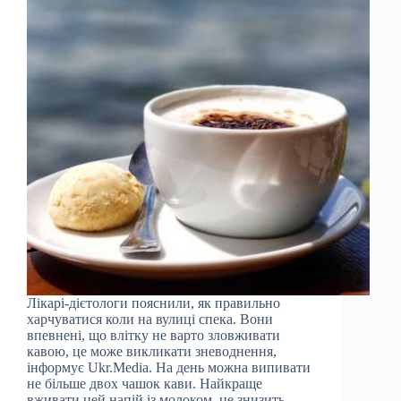
Лікарі-дієтологи пояснили, як правильно
харчуватися коли на вулиці спека. Вони
впевнені, що влітку не варто зловживати
кавою, це може викликати зневоднення,
інформує Ukr.Media. На день можна випивати
не більше двох чашок кави. Найкраще
вживати цей напій із молоком, це знизить…