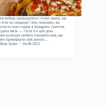
ли-небудь прокидалися і точно знали, що
е їсти на сніданок? Або, можливо, ви
учуєте повз страву в Instagram, і раптом
єдина місія — з’їсти її в цей день.
чна культура любить говорити нам, що
бно приборкати свій апетит,…
Яків Зубко
04.08.2023