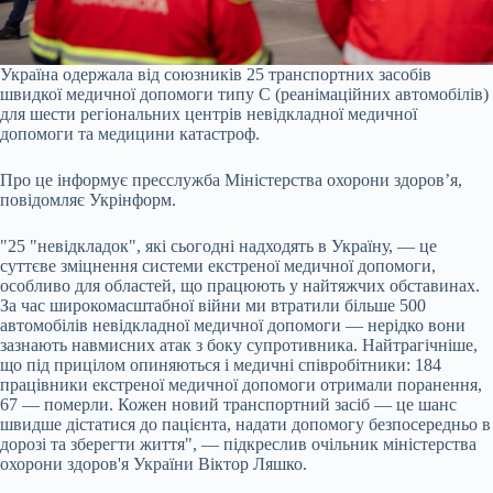
Україна одержала від союзників 25 транспортних засобів
швидкої медичної допомоги типу C (реанімаційних автомобілів)
для шести регіональних центрів невідкладної медичної
допомоги та медицини катастроф.
Про це інформує пресслужба Міністерства охорони здоров’я,
повідомляє Укрінформ.
"25 "невідкладок", які сьогодні надходять в Україну, — це
суттєве зміцнення системи екстреної медичної допомоги,
особливо для областей, що працюють у найтяжчих обставинах.
За час широкомасштабної війни ми втратили більше 500
автомобілів невідкладної медичної допомоги — нерідко вони
зазнають навмисних атак з боку супротивника. Найтрагічніше,
що під прицілом опиняються і медичні співробітники: 184
працівники екстреної медичної допомоги отримали поранення,
67 — померли. Кожен новий транспортний засіб — це шанс
швидше дістатися до пацієнта, надати допомогу безпосередньо в
дорозі та зберегти життя", — підкреслив очільник міністерства
охорони здоров'я України Віктор Ляшко.