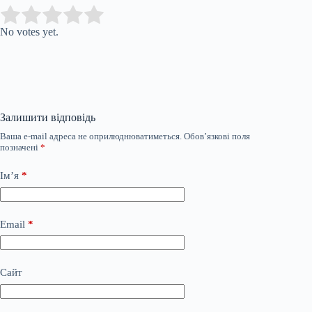
Submit Rating
Rate this item:
No votes yet.
Залишити відповідь
Ваша e-mail адреса не оприлюднюватиметься.
Обов’язкові поля
позначені
*
Ім’я
*
Email
*
Сайт