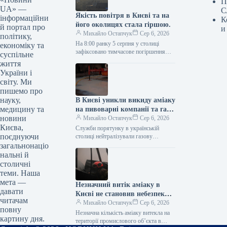
П
UA» —
С
Якість повітря в Києві та на
інформаційни
К
його околицях стала гіршою.
й портал про
и
Михайло Остапчук
Сер 6, 2026
політику,
На 8:00 ранку 5 серпня у столиці
економіку та
зафіксовано тимчасове погіршення
суспільне
стану повітря. Як інформує
життя
Укрінформ, про це свідчать дані
України і
Київської…
світу. Ми
пишемо про
науку,
В Києві уникли викиду аміаку
медицину та
на пивоварні компанії та газу
новини
– на автозаправній станції,
Михайло Остапчук
Сер 6, 2026
Києва,
котра постраждала від
Служби порятунку в українській
поєднуючи
обстрілу.
столиці нейтралізували газову
небезпеку на автозаправній станції, що
загальнонаціо
зазнала пошкоджень внаслідок
нальні й
ворожих обстрілів. Про це
столичні
інформував…
теми. Наша
мета —
Незначний витік аміаку в
давати
Києві не становив небезпеки,
читачам
запевняє ДСНС
Михайло Остапчук
Сер 6, 2026
повну
Незначна кількість аміаку витекла на
картину дня.
території промислового об’єкта в