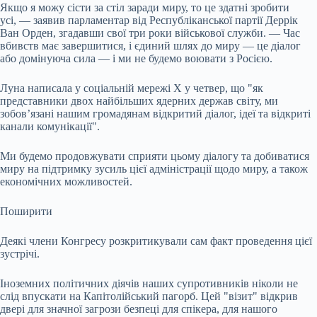
Якщо я можу сісти за стіл заради миру, то це здатні зробити
усі, — заявив парламентар від Республіканської партії Деррік
Ван Орден, згадавши свої три роки військової служби. — Час
вбивств має завершитися, і єдиний шлях до миру — це діалог
або домінуюча сила — і ми не будемо воювати з Росією.
Луна написала у соціальній мережі Х у четвер, що "як
представники двох найбільших ядерних держав світу, ми
зобов’язані нашим громадянам відкритий діалог, ідеї та відкриті
канали комунікації".
Ми будемо продовжувати сприяти цьому діалогу та добиватися
миру на підтримку зусиль цієї адміністрації щодо миру, а також
економічних можливостей.
Поширити
Деякі члени Конгресу розкритикували сам факт проведення цієї
зустрічі.
Іноземних політичних діячів наших супротивників ніколи не
слід впускати на Капітолійський пагорб. Цей "візит" відкрив
двері для значної загрози безпеці для спікера, для нашого