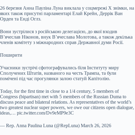
26 березня Анна Пауліна Луна виклала у соцмережі Х знімки, на
яких також присутні парламентарі Елай Крейн, Деррік Ван
Орден та Енді Оглз.
Вони зустрілися з російською делегацією, до якої входив
В’ячеслав Ніконов, внук В’ячеслава Молотова, а також декілька
членів комітету з міжнародних справ Державної думи Росії.
Поширити
Учасники зустрічі сфотографувались біля Інституту миру
Сполучених Штатів, названого на честь Трампа, та були
помічені під час прогулянки залою статуй Капітолію.
Today, for the first time in close to a 1/4 century, 5 members of
Congress (bipartisan) met with 5 members of the Russian Duma to
discuss peace and bilateral relations. As representatives of the world’s
two greatest nuclear super powers, we owe our citizens open dialogue,
ideas,… pic.twitter.com/Dv9eMP9e3C
— Rep. Anna Paulina Luna (@RepLuna) March 26, 2026