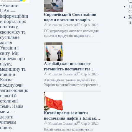
С
«Новини
П
UA» —
С
Європейський Союз змінив
інформаційни
К
норми ввезення товарів
й портал про
и
тваринного походження
Михайло Остапчук
Сер 6, 2026
політику,
ЄС запроваджує оновлені норми для
економіку та
ввезення продуктів тваринного
суспільне
походження 06.08.2026 13:32
життя
Укрінформ Європейська спільнота
України і
вносить корективи до правил імпорту
світу. Ми
продукції…
пишемо про
науку,
Азербайджан висловлює
медицину та
готовність постачати газ
новини
Україні та розширювати
Михайло Остапчук
Сер 6, 2026
Києва,
співпрацю в енергетичному
Азербайджан готовий надавати газ
поєднуючи
секторі, заявив міністр
Україні та поглиблювати енергетичне
партнерство – очільник МЗС
загальнонаціо
закордонних справ.
06.08.2026 15:12 Укрінформ
нальні й
Азербайджан виявив готовність
столичні
постачати газ…
теми. Наша
мета —
Китай прагне замінити
давати
постачання нафти з Близького
читачам
Сходу російськими ресурсами
Михайло Остапчук
Сер 6, 2026
повну
– Reuters
Китай намагається компенсувати