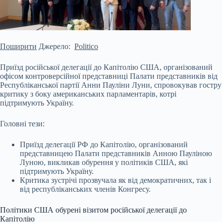
Поширити
Джерело:
Politico
Приїзд російської делегації до Капітолію США, організований
офісом контроверсійної представниці Палати представників від
Республіканської партії Анни Пауліни Луни, спровокував гостру
критику з боку американських парламентарів, котрі
підтримують Україну.
Головні тези:
Приїзд делегації РФ до Капітолію, організований
представницею Палати представників Анною Пауліною
Луною, викликав обурення у політиків США, які
підтримують Україну.
Критика зустрічі прозвучала як від
демократичних, так і
від республіканських членів Конгресу.
Політики США обурені візитом російської делегації до
Капітолію