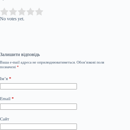
Submit Rating
Rate this item:
No votes yet.
Залишити відповідь
Ваша e-mail адреса не оприлюднюватиметься.
Обов’язкові поля
позначені
*
Ім’я
*
Email
*
Сайт