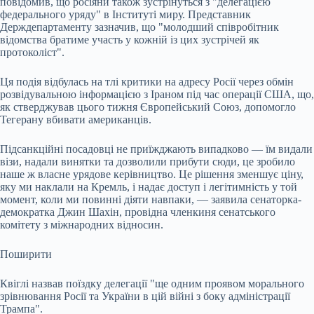
повідомив, що росіяни також зустрінуться з "делегацією
федерального уряду" в Інституті миру. Представник
Держдепартаменту зазначив, що "молодший співробітник
відомства братиме участь у кожній із цих зустрічей як
протоколіст".
Ця подія відбулась на тлі критики на адресу Росії через обмін
розвідувальною інформацією з Іраном під час операції США, що,
як стверджував цього тижня Європейський Союз, допомогло
Тегерану вбивати американців.
Підсанкційні посадовці не приїжджають випадково — їм видали
візи, надали винятки та дозволили прибути сюди, це зробило
наше ж власне урядове керівництво. Це рішення зменшує ціну,
яку ми наклали на Кремль, і надає доступ і легітимність у той
момент, коли ми повинні діяти навпаки, — заявила сенаторка-
демократка Джин Шахін, провідна членкиня сенатського
комітету з міжнародних відносин.
Поширити
Квіглі назвав поїздку делегації "ще одним проявом морального
зрівнювання Росії та України в цій війні з боку адміністрації
Трампа".